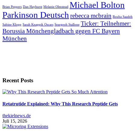
Michael Bolton
Brian Peppers
Dan Hayhurst
Melanie Olmstead
Parkinson Deutsch
rebecca mcbrain
Rouba Saadeh
Ticker: Teilnehmer:
Sabine Klopp
Sarah Knappik Oscars
Seargeoh Stallone
Borussia Mönchengladbach gegen FC Bayern
München
Recent Posts
Retatrutide Explained: Why This Research Peptide Gets
thekielnews.de
Juli 15, 2026