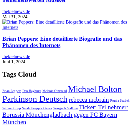
thekielnews.de
Mai 31, 2024
Brian Peppers: Eine detaillierte Biografie und das
Phänomen des Internets
thekielnews.de
Juni 1, 2024
Tags Cloud
Michael Bolton
Brian Peppers
Dan Hayhurst
Melanie Olmstead
Parkinson Deutsch
rebecca mcbrain
Rouba Saadeh
Ticker: Teilnehmer:
Sabine Klopp
Sarah Knappik Oscars
Seargeoh Stallone
Borussia Mönchengladbach gegen FC Bayern
München