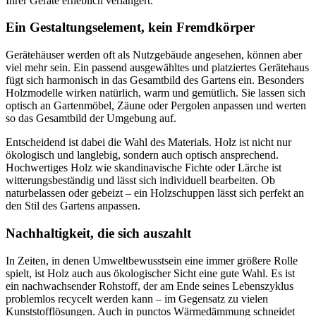
Ihrer Geräte erheblich verlängert.
Ein Gestaltungselement, kein Fremdkörper
Gerätehäuser werden oft als Nutzgebäude angesehen, können aber
viel mehr sein. Ein passend ausgewähltes und platziertes Gerätehaus
fügt sich harmonisch in das Gesamtbild des Gartens ein. Besonders
Holzmodelle wirken natürlich, warm und gemütlich. Sie lassen sich
optisch an Gartenmöbel, Zäune oder Pergolen anpassen und werten
so das Gesamtbild der Umgebung auf.
Entscheidend ist dabei die Wahl des Materials. Holz ist nicht nur
ökologisch und langlebig, sondern auch optisch ansprechend.
Hochwertiges Holz wie skandinavische Fichte oder Lärche ist
witterungsbeständig und lässt sich individuell bearbeiten. Ob
naturbelassen oder gebeizt – ein Holzschuppen lässt sich perfekt an
den Stil des Gartens anpassen.
Nachhaltigkeit, die sich auszahlt
In Zeiten, in denen Umweltbewusstsein eine immer größere Rolle
spielt, ist Holz auch aus ökologischer Sicht eine gute Wahl. Es ist
ein nachwachsender Rohstoff, der am Ende seines Lebenszyklus
problemlos recycelt werden kann – im Gegensatz zu vielen
Kunststofflösungen. Auch in punctos Wärmedämmung schneidet