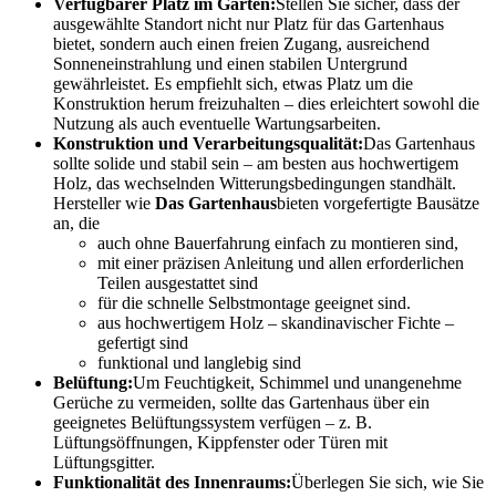
Verfügbarer Platz im Garten:
Stellen Sie sicher, dass der
ausgewählte Standort nicht nur Platz für das Gartenhaus
bietet, sondern auch einen freien Zugang, ausreichend
Sonneneinstrahlung und einen stabilen Untergrund
gewährleistet. Es empfiehlt sich, etwas Platz um die
Konstruktion herum freizuhalten – dies erleichtert sowohl die
Nutzung als auch eventuelle Wartungsarbeiten.
Konstruktion und Verarbeitungsqualität:
Das Gartenhaus
sollte solide und stabil sein – am besten aus hochwertigem
Holz, das wechselnden Witterungsbedingungen standhält.
Hersteller wie
Das Gartenhaus
bieten vorgefertigte Bausätze
an, die
auch ohne Bauerfahrung einfach zu montieren sind,
mit einer präzisen Anleitung und allen erforderlichen
Teilen ausgestattet sind
für die schnelle Selbstmontage geeignet sind.
aus hochwertigem Holz – skandinavischer Fichte –
gefertigt sind
funktional und langlebig sind
Belüftung:
Um Feuchtigkeit, Schimmel und unangenehme
Gerüche zu vermeiden, sollte das Gartenhaus über ein
geeignetes Belüftungssystem verfügen – z. B.
Lüftungsöffnungen, Kippfenster oder Türen mit
Lüftungsgitter.
Funktionalität des Innenraums:
Überlegen Sie sich, wie Sie