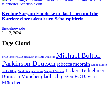
Kristine Saryan: Einblicke in das Leben und die
Karriere einer talentierten Schauspielerin
thekielnews.de
Juni 2, 2024
Tags Cloud
Michael Bolton
Brian Peppers
Dan Hayhurst
Melanie Olmstead
Parkinson Deutsch
rebecca mcbrain
Rouba Saadeh
Ticker: Teilnehmer:
Sabine Klopp
Sarah Knappik Oscars
Seargeoh Stallone
Borussia Mönchengladbach gegen FC Bayern
München