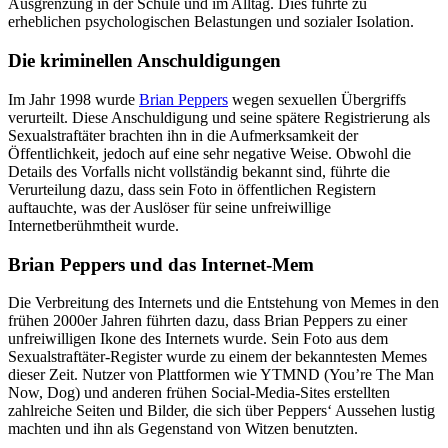
Ausgrenzung in der Schule und im Alltag. Dies führte zu
erheblichen psychologischen Belastungen und sozialer Isolation.
Die kriminellen Anschuldigungen
Im Jahr 1998 wurde
Brian Peppers
wegen sexuellen Übergriffs
verurteilt. Diese Anschuldigung und seine spätere Registrierung als
Sexualstraftäter brachten ihn in die Aufmerksamkeit der
Öffentlichkeit, jedoch auf eine sehr negative Weise. Obwohl die
Details des Vorfalls nicht vollständig bekannt sind, führte die
Verurteilung dazu, dass sein Foto in öffentlichen Registern
auftauchte, was der Auslöser für seine unfreiwillige
Internetberühmtheit wurde.
Brian Peppers und das Internet-Mem
Die Verbreitung des Internets und die Entstehung von Memes in den
frühen 2000er Jahren führten dazu, dass Brian Peppers zu einer
unfreiwilligen Ikone des Internets wurde. Sein Foto aus dem
Sexualstraftäter-Register wurde zu einem der bekanntesten Memes
dieser Zeit. Nutzer von Plattformen wie YTMND (You’re The Man
Now, Dog) und anderen frühen Social-Media-Sites erstellten
zahlreiche Seiten und Bilder, die sich über Peppers‘ Aussehen lustig
machten und ihn als Gegenstand von Witzen benutzten.