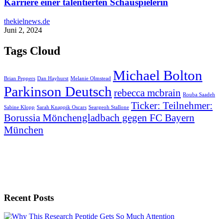
Karriere einer talentierten Schauspielerin
thekielnews.de
Juni 2, 2024
Tags Cloud
Michael Bolton
Brian Peppers
Dan Hayhurst
Melanie Olmstead
Parkinson Deutsch
rebecca mcbrain
Rouba Saadeh
Ticker: Teilnehmer:
Sabine Klopp
Sarah Knappik Oscars
Seargeoh Stallone
Borussia Mönchengladbach gegen FC Bayern
München
Recent Posts