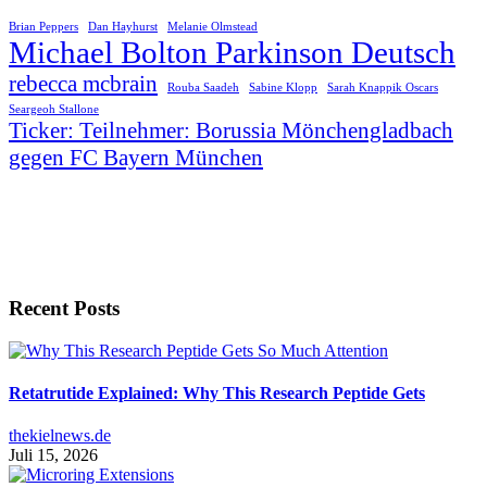
Brian Peppers
Dan Hayhurst
Melanie Olmstead
Michael Bolton Parkinson Deutsch
rebecca mcbrain
Rouba Saadeh
Sabine Klopp
Sarah Knappik Oscars
Seargeoh Stallone
Ticker: Teilnehmer: Borussia Mönchengladbach
gegen FC Bayern München
Recent Posts
Retatrutide Explained: Why This Research Peptide Gets
thekielnews.de
Juli 15, 2026