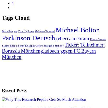
4
Tags Cloud
Michael Bolton
Brian Peppers
Dan Hayhurst
Melanie Olmstead
Parkinson Deutsch
rebecca mcbrain
Rouba Saadeh
Ticker: Teilnehmer:
Sabine Klopp
Sarah Knappik Oscars
Seargeoh Stallone
Borussia Mönchengladbach gegen FC Bayern
München
Recent Posts