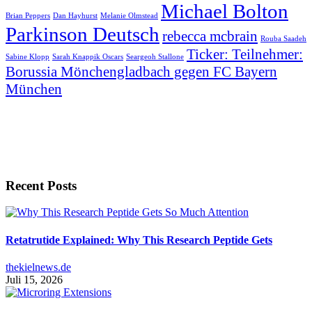
Michael Bolton
Brian Peppers
Dan Hayhurst
Melanie Olmstead
Parkinson Deutsch
rebecca mcbrain
Rouba Saadeh
Ticker: Teilnehmer:
Sabine Klopp
Sarah Knappik Oscars
Seargeoh Stallone
Borussia Mönchengladbach gegen FC Bayern
München
Recent Posts
Retatrutide Explained: Why This Research Peptide Gets
thekielnews.de
Juli 15, 2026