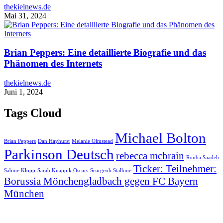
thekielnews.de
Mai 31, 2024
Brian Peppers: Eine detaillierte Biografie und das
Phänomen des Internets
thekielnews.de
Juni 1, 2024
Tags Cloud
Michael Bolton
Brian Peppers
Dan Hayhurst
Melanie Olmstead
Parkinson Deutsch
rebecca mcbrain
Rouba Saadeh
Ticker: Teilnehmer:
Sabine Klopp
Sarah Knappik Oscars
Seargeoh Stallone
Borussia Mönchengladbach gegen FC Bayern
München