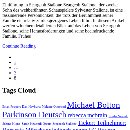
Einführung in Seargeoh Stallone Seargeoh Stallone, der zweite
Sohn des weltberühmten Schauspielers Sylvester Stallone, ist eine
faszinierende Persönlichkeit, die trotz der Berühmtheit seiner
Familie ein relativ zurückgezogenes Leben führt. In diesem Artikel
werfen wir einen detaillierten Blick auf das Leben von Seargeoh
Stallone, seine Herausforderungen und seine beeindruckende
Familie. Frühes
Continue Reading
1
…
7
8
Tags Cloud
Michael Bolton
Brian Peppers
Dan Hayhurst
Melanie Olmstead
Parkinson Deutsch
rebecca mcbrain
Rouba Saadeh
Ticker: Teilnehmer:
Sabine Klopp
Sarah Knappik Oscars
Seargeoh Stallone
Borussia Mönchengladbach gegen FC Bayern