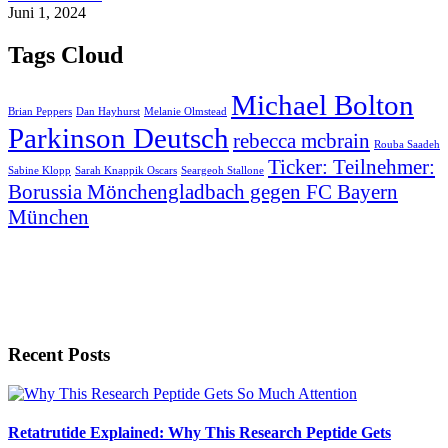
Juni 1, 2024
Tags Cloud
Michael Bolton
Brian Peppers
Dan Hayhurst
Melanie Olmstead
Parkinson Deutsch
rebecca mcbrain
Rouba Saadeh
Ticker: Teilnehmer:
Sabine Klopp
Sarah Knappik Oscars
Seargeoh Stallone
Borussia Mönchengladbach gegen FC Bayern
München
Recent Posts
Retatrutide Explained: Why This Research Peptide Gets