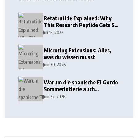
Retatrutide Explained: Why
This Research Peptide Gets So
Much Attention
Juli 15, 2026
Microring Extensions: Alles,
was du wissen musst
Juni 30, 2026
Warum die spanische El Gordo
Sommerlotterie auch
Lottoland erobert
Juni 22, 2026