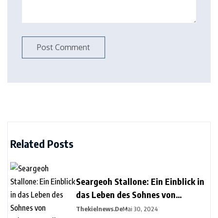
Related Posts
Seargeoh Stallone: Ein Einblick in
das Leben des Sohnes von
Sylvester Stallone
Thekielnews.de
Mai 30, 2024