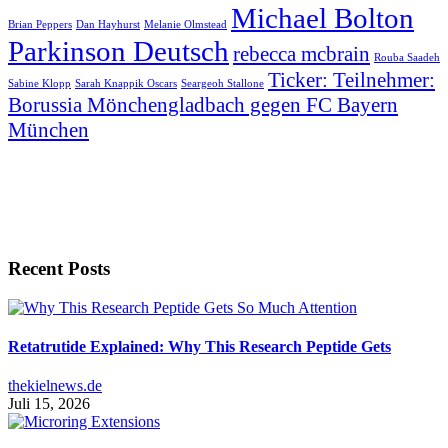
Michael Bolton
Brian Peppers
Dan Hayhurst
Melanie Olmstead
Parkinson Deutsch
rebecca mcbrain
Rouba Saadeh
Ticker: Teilnehmer:
Sabine Klopp
Sarah Knappik Oscars
Seargeoh Stallone
Borussia Mönchengladbach gegen FC Bayern
München
Recent Posts
Retatrutide Explained: Why This Research Peptide Gets
thekielnews.de
Juli 15, 2026