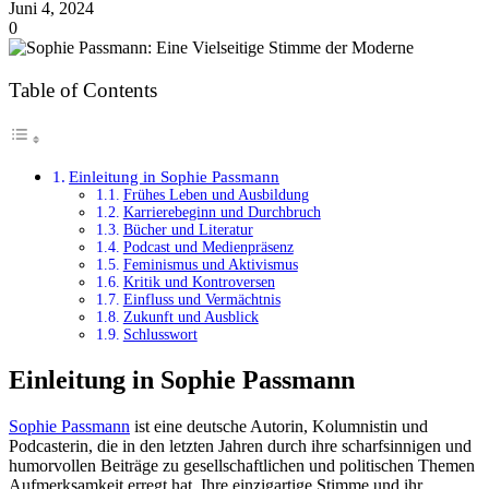
Juni 4, 2024
0
Table of Contents
Einleitung in Sophie Passmann
Frühes Leben und Ausbildung
Karrierebeginn und Durchbruch
Bücher und Literatur
Podcast und Medienpräsenz
Feminismus und Aktivismus
Kritik und Kontroversen
Einfluss und Vermächtnis
Zukunft und Ausblick
Schlusswort
Einleitung
in Sophie Passmann
Sophie Passmann
ist eine deutsche Autorin, Kolumnistin und
Podcasterin, die in den letzten Jahren durch ihre scharfsinnigen und
humorvollen Beiträge zu gesellschaftlichen und politischen Themen
Aufmerksamkeit erregt hat. Ihre einzigartige Stimme und ihr