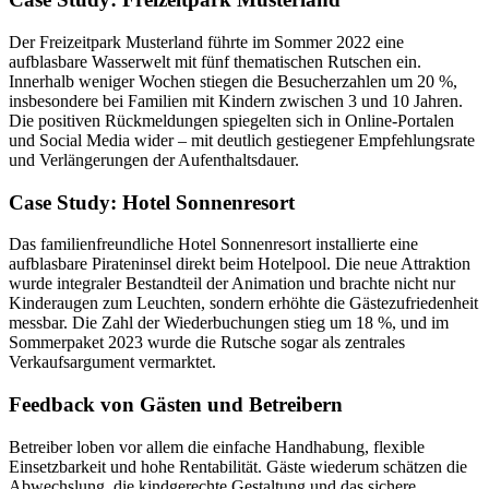
Der Freizeitpark Musterland führte im Sommer 2022 eine
aufblasbare Wasserwelt mit fünf thematischen Rutschen ein.
Innerhalb weniger Wochen stiegen die Besucherzahlen um 20 %,
insbesondere bei Familien mit Kindern zwischen 3 und 10 Jahren.
Die positiven Rückmeldungen spiegelten sich in Online-Portalen
und Social Media wider – mit deutlich gestiegener Empfehlungsrate
und Verlängerungen der Aufenthaltsdauer.
Case Study: Hotel Sonnenresort
Das familienfreundliche Hotel Sonnenresort installierte eine
aufblasbare Pirateninsel direkt beim Hotelpool. Die neue Attraktion
wurde integraler Bestandteil der Animation und brachte nicht nur
Kinderaugen zum Leuchten, sondern erhöhte die Gästezufriedenheit
messbar. Die Zahl der Wiederbuchungen stieg um 18 %, und im
Sommerpaket 2023 wurde die Rutsche sogar als zentrales
Verkaufsargument vermarktet.
Feedback von Gästen und Betreibern
Betreiber loben vor allem die einfache Handhabung, flexible
Einsetzbarkeit und hohe Rentabilität. Gäste wiederum schätzen die
Abwechslung, die kindgerechte Gestaltung und das sichere