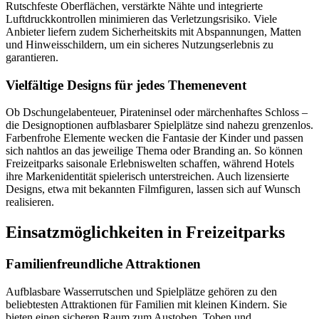
Rutschfeste Oberflächen, verstärkte Nähte und integrierte
Luftdruckkontrollen minimieren das Verletzungsrisiko. Viele
Anbieter liefern zudem Sicherheitskits mit Abspannungen, Matten
und Hinweisschildern, um ein sicheres Nutzungserlebnis zu
garantieren.
Vielfältige Designs für jedes Themenevent
Ob Dschungelabenteuer, Pirateninsel oder märchenhaftes Schloss –
die Designoptionen aufblasbarer Spielplätze sind nahezu grenzenlos.
Farbenfrohe Elemente wecken die Fantasie der Kinder und passen
sich nahtlos an das jeweilige Thema oder Branding an. So können
Freizeitparks saisonale Erlebniswelten schaffen, während Hotels
ihre Markenidentität spielerisch unterstreichen. Auch lizensierte
Designs, etwa mit bekannten Filmfiguren, lassen sich auf Wunsch
realisieren.
Einsatzmöglichkeiten in Freizeitparks
Familienfreundliche Attraktionen
Aufblasbare Wasserrutschen und Spielplätze gehören zu den
beliebtesten Attraktionen für Familien mit kleinen Kindern. Sie
bieten einen sicheren Raum zum Austoben, Toben und