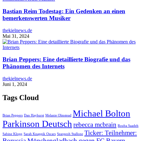
Bastian Reim Todestag: Ein Gedenken an einen
bemerkenswerten Musiker
thekielnews.de
Mai 31, 2024
Brian Peppers: Eine detaillierte Biografie und das
Phänomen des Internets
thekielnews.de
Juni 1, 2024
Tags Cloud
Michael Bolton
Brian Peppers
Dan Hayhurst
Melanie Olmstead
Parkinson Deutsch
rebecca mcbrain
Rouba Saadeh
Ticker: Teilnehmer:
Sabine Klopp
Sarah Knappik Oscars
Seargeoh Stallone
Borussia Mönchengladbach gegen FC Bayern