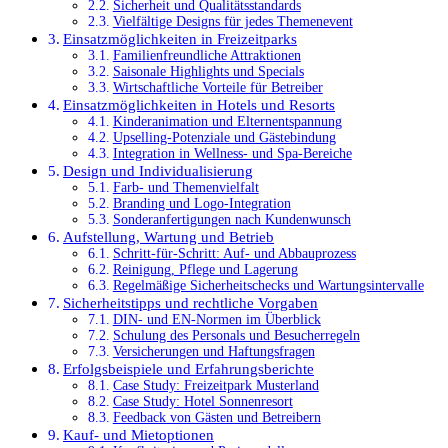
Sicherheit und Qualitätsstandards
Vielfältige Designs für jedes Themenevent
Einsatzmöglichkeiten in Freizeitparks
Familienfreundliche Attraktionen
Saisonale Highlights und Specials
Wirtschaftliche Vorteile für Betreiber
Einsatzmöglichkeiten in Hotels und Resorts
Kinderanimation und Elternentspannung
Upselling-Potenziale und Gästebindung
Integration in Wellness- und Spa-Bereiche
Design und Individualisierung
Farb- und Themenvielfalt
Branding und Logo-Integration
Sonderanfertigungen nach Kundenwunsch
Aufstellung, Wartung und Betrieb
Schritt-für-Schritt: Auf- und Abbauprozess
Reinigung, Pflege und Lagerung
Regelmäßige Sicherheitschecks und Wartungsintervalle
Sicherheitstipps und rechtliche Vorgaben
DIN- und EN-Normen im Überblick
Schulung des Personals und Besucherregeln
Versicherungen und Haftungsfragen
Erfolgsbeispiele und Erfahrungsberichte
Case Study: Freizeitpark Musterland
Case Study: Hotel Sonnenresort
Feedback von Gästen und Betreibern
Kauf- und Mietoptionen