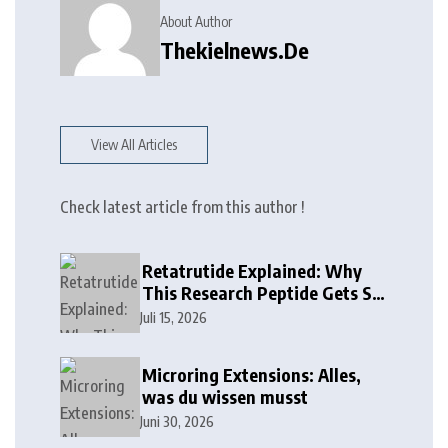
About Author
Thekielnews.de
View All Articles
Check latest article from this author !
Retatrutide Explained: Why
This Research Peptide Gets So
Much Attention
Juli 15, 2026
Microring Extensions: Alles,
was du wissen musst
Juni 30, 2026