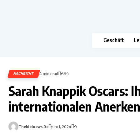
Geschäft
Le
4 min read
NACHRICHT
689
Sarah Knappik Oscars: I
internationalen Anerke
Thekielnews.de
Juni 1, 2024
0