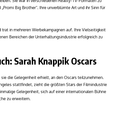
eiben. Sie war in verschiedenen Reality-TV-Formaten zu
d „Promi Big Brother“. Ihre unverblümte Art und ihr Sinn für
d trat in mehreren Werbekampagnen auf. Ihre Vielseitigkeit
enen Bereichen der Unterhaltungsindustrie erfolgreich zu
uch: Sarah Knappik Oscars
sie die Gelegenheit erhielt, an den Oscars teilzunehmen.
ngeles stattfindet, zieht die größten Stars der Filmindustrie
einmalige Gelegenheit, sich auf einer internationalen Bühne
che zu erweitern.