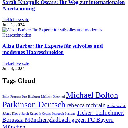
Sarah Knappik Oscars: Ihr Weg zur internationalen
Anerkennung
thekielnews.de
Juni 1, 2024
Aliza Barber: Ihr Experte für stilvolles und
modernes Haareschneiden
thekielnews.de
Juni 3, 2024
Tags Cloud
Michael Bolton
Brian Peppers
Dan Hayhurst
Melanie Olmstead
Parkinson Deutsch
rebecca mcbrain
Rouba Saadeh
Ticker: Teilnehmer:
Sabine Klopp
Sarah Knappik Oscars
Seargeoh Stallone
Borussia Mönchengladbach gegen FC Bayern
München