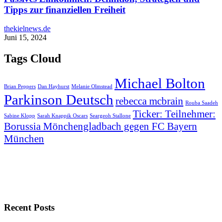
Tipps zur finanziellen Freiheit
thekielnews.de
Juni 15, 2024
Tags Cloud
Michael Bolton
Brian Peppers
Dan Hayhurst
Melanie Olmstead
Parkinson Deutsch
rebecca mcbrain
Rouba Saadeh
Ticker: Teilnehmer:
Sabine Klopp
Sarah Knappik Oscars
Seargeoh Stallone
Borussia Mönchengladbach gegen FC Bayern
München
Recent Posts