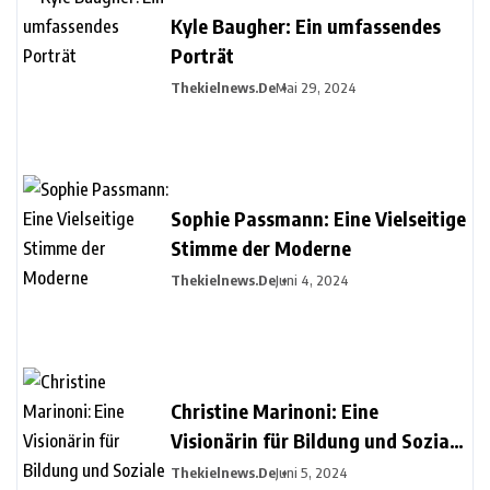
Kyle Baugher: Ein umfassendes
Porträt
Thekielnews.de
Mai 29, 2024
Sophie Passmann: Eine Vielseitige
Stimme der Moderne
Thekielnews.de
Juni 4, 2024
Christine Marinoni: Eine
Visionärin für Bildung und Soziale
Gerechtigkeit
Thekielnews.de
Juni 5, 2024