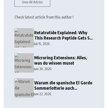
View All Articles
Check latest article from this author !
Retatrutide Explained: Why
This Research Peptide Gets So
Much Attention
Juli 15, 2026
Microring Extensions: Alles,
was du wissen musst
Juni 30, 2026
Warum die spanische El Gordo
Sommerlotterie auch
Lottoland erobert
Juni 22, 2026