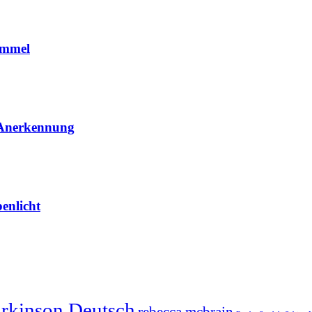
immel
 Anerkennung
enlicht
arkinson Deutsch