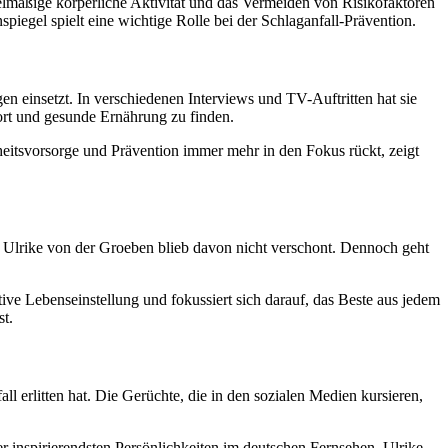
elmäßige körperliche Aktivität und das Vermeiden von Risikofaktoren
gel spielt eine wichtige Rolle bei der Schlaganfall-Prävention.
gen einsetzt. In verschiedenen Interviews und TV-Auftritten hat sie
Sport und gesunde Ernährung zu finden.
heitsvorsorge und Prävention immer mehr in den Fokus rückt, zeigt
ch Ulrike von der Groeben blieb davon nicht verschont. Dennoch geht
itive Lebenseinstellung und fokussiert sich darauf, das Beste aus jedem
st.
l erlitten hat. Die Gerüchte, die in den sozialen Medien kursieren,
r inspirierendsten Persönlichkeiten im deutschen Fernsehen. Ulrike