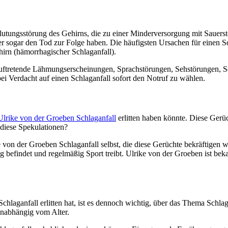
hblutungsstörung des Gehirns, die zu einer Minderversorgung mit Sauer
 sogar den Tod zur Folge haben. Die häufigsten Ursachen für einen Schl
hirn (hämorrhagischer Schlaganfall).
auftretende Lähmungserscheinungen, Sprachstörungen, Sehstörungen, S
bei Verdacht auf einen Schlaganfall sofort den Notruf zu wählen.
Ulrike von der Groeben Schlaganfall
erlitten haben könnte. Diese Gerüc
diese Spekulationen?
e von der Groeben Schlaganfall selbst, die diese Gerüchte bekräftigen 
g befindet und regelmäßig Sport treibt. Ulrike von der Groeben ist beka
hlaganfall erlitten hat, ist es dennoch wichtig, über das Thema Schlag
unabhängig vom Alter.