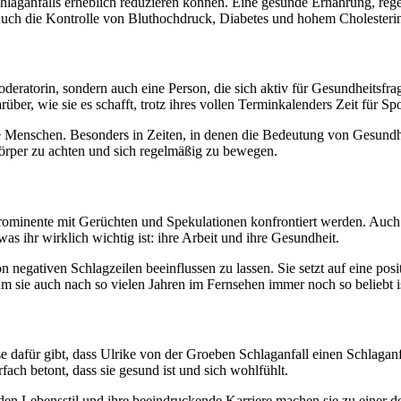
hlaganfalls erheblich reduzieren können. Eine gesunde Ernährung, reg
die Kontrolle von Bluthochdruck, Diabetes und hohem Cholesterinspie
oderatorin, sondern auch eine Person, die sich aktiv für Gesundheitsfra
darüber, wie sie es schafft, trotz ihres vollen Terminkalenders Zeit für 
ele Menschen. Besonders in Zeiten, in denen die Bedeutung von Gesund
Körper zu achten und sich regelmäßig zu bewegen.
ss Prominente mit Gerüchten und Spekulationen konfrontiert werden. Au
as ihr wirklich wichtig ist: ihre Arbeit und ihre Gesundheit.
von negativen Schlagzeilen beeinflussen zu lassen. Sie setzt auf eine pos
um sie auch nach so vielen Jahren im Fernsehen immer noch so beliebt i
 dafür gibt, dass Ulrike von der Groeben Schlaganfall einen Schlaganfal
ach betont, dass sie gesund ist und sich wohlfühlt.
en Lebensstil und ihre beeindruckende Karriere machen sie zu einer de