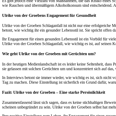
Es gibt jedoch eine Vielzahl von Maßnahmen, die das Risiko eines Sc
wie Rauchen und übermäßigem Alkoholkonsum sind entscheidend. Auch 
Ulrike von der Groebens Engagement für Gesundheit
Ulrike von der Groeben Schlaganfall ist nicht nur eine erfolgreiche M
betont, wie wichtig ihr ein gesunder Lebensstil ist. Sie spricht offen 
Ihr Engagement für einen gesunden Lebensstil ist ein Vorbild für vi
Ulrike von der Groeben Schlaganfall, wie wichtig es ist, auf seinen 
Wie geht Ulrike von der Groeben mit Gerüchten um?
In der heutigen Medienlandschaft ist es leider keine Seltenheit, da
sie gelassen mit solchen Gerüchten um und konzentriert sich auf das, w
In Interviews betont sie immer wieder, wie wichtig es ist, sich nicht 
Tag zu machen. Diese Einstellung ist sicherlich ein Grund dafür, war
Fazit: Ulrike von der Groeben – Eine starke Persönlichkeit
Zusammenfassend lässt sich sagen, dass es keine stichhaltigen Beweise
scheinen unbegründet zu sein. Ulrike von der Groeben selbst hat mehrf
Ihre positive Einstellung zum Leben, ihr Engagement für einen gesund