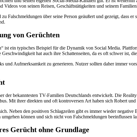
erichten und seinen eigenen Social-Media-Kanälen gut. Er ist weiterhin 
nd Videos von seinen Reisen, Geschäftstätigkeiten und seinem Familien
 zu Falschmeldungen über seine Person geäußert und gezeigt, dass er sol
nd.
itung von Gerüchten
“ ist ein typisches Beispiel für die Dynamik von Social Media. Plattf
Geschwindigkeit hat auch ihre Schattenseiten, da es oft schwer ist, di
s und Aufmerksamkeit zu generieren. Nutzer sollten daher immer vors
ht
einer der bekanntesten TV-Familien Deutschlands entwickelt. Die Reali
us. Mit ihrer direkten und oft kontroversen Art haben sich Robert un
ch. Neben den positiven Schlagzeilen gibt es immer wieder negative B
en umgehen können und sich nicht von Falschmeldungen beeinflussen la
teres Gerücht ohne Grundlage