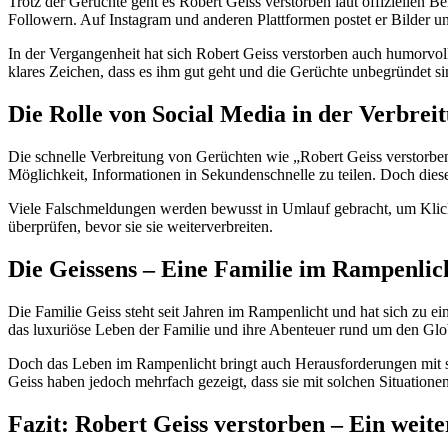
Trotz der Gerüchte geht es Robert Geiss verstorben laut offiziellen B
Followern. Auf Instagram und anderen Plattformen postet er Bilder u
In der Vergangenheit hat sich Robert Geiss verstorben auch humorvoll
klares Zeichen, dass es ihm gut geht und die Gerüchte unbegründet si
Die Rolle von Social Media in der Verbre
Die schnelle Verbreitung von Gerüchten wie „Robert Geiss verstorben
Möglichkeit, Informationen in Sekundenschnelle zu teilen. Doch diese 
Viele Falschmeldungen werden bewusst in Umlauf gebracht, um Klick
überprüfen, bevor sie sie weiterverbreiten.
Die Geissens – Eine Familie im Rampenlic
Die Familie Geiss steht seit Jahren im Rampenlicht und hat sich zu 
das luxuriöse Leben der Familie und ihre Abenteuer rund um den Glob
Doch das Leben im Rampenlicht bringt auch Herausforderungen mit si
Geiss haben jedoch mehrfach gezeigt, dass sie mit solchen Situation
Fazit: Robert Geiss verstorben – Ein wei