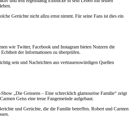
aktiv und teilt regelmäßig Einblicke in sein Leben mit seinen
leben.
che Gerüchte nicht allzu ernst nimmt. Für seine Fans ist dies ein
ormen wie Twitter, Facebook und Instagram bieten Nutzern die
e Echtheit der Informationen zu überprüfen.
ichtig sein und Nachrichten aus vertrauenswürdigen Quellen
ty-Show „Die Geissens – Eine schrecklich glamouröse Familie“ zeigt
d Carmen Geiss eine treue Fangemeinde aufgebaut.
erichte und Gerüchte, die die Familie betreffen. Robert und Carmen
ssen.