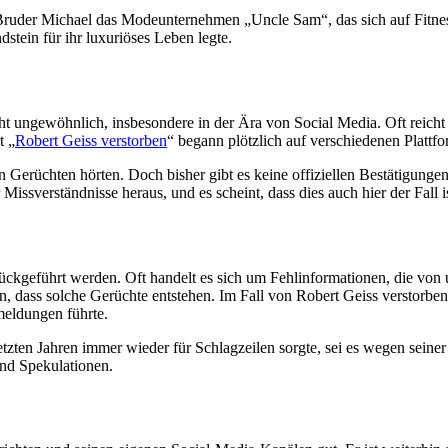
Bruder Michael das Modeunternehmen „Uncle Sam“, das sich auf Fitnes
stein für ihr luxuriöses Leben legte.
ht ungewöhnlich, insbesondere in der Ära von Social Media. Oft reicht
t „
Robert Geiss verstorben
“ begann plötzlich auf verschiedenen Plattfo
n Gerüchten hörten. Doch bisher gibt es keine offiziellen Bestätigunge
issverständnisse heraus, und es scheint, dass dies auch hier der Fall is
ückgeführt werden. Oft handelt es sich um Fehlinformationen, die von
, dass solche Gerüchte entstehen. Im Fall von Robert Geiss verstorben
meldungen führte.
tzten Jahren immer wieder für Schlagzeilen sorgte, sei es wegen seiner
und Spekulationen.