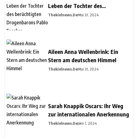
Leben der Tochter des
berüchtigten Drogenbarons Pablo
Thekielnews.de
Mai 31, 2024
Escobar
Aileen Anna Wellenbrink: Ein
Stern am deutschen Himmel
Thekielnews.de
Mai 31, 2024
Sarah Knappik Oscars: Ihr Weg
zur internationalen Anerkennung
Thekielnews.de
Juni 1, 2024