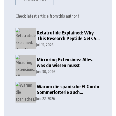
Check latest article from this author !
Retatrutide Explained: Why
This Research Peptide Gets So
Much Attention
Juli 15, 2026
Microring Extensions: Alles,
was du wissen musst
Juni 30, 2026
Warum die spanische El Gordo
Sommerlotterie auch
Lottoland erobert
Juni 22, 2026