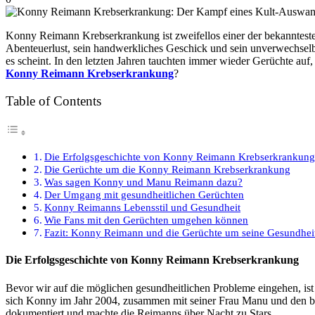
Konny Reimann Krebserkrankung ist zweifellos einer der bekanntesten
Abenteuerlust, sein handwerkliches Geschick und sein unverwechselba
es scheint. In den letzten Jahren tauchten immer wieder Gerüchte au
Konny Reimann Krebserkrankung
?
Table of Contents
Die Erfolgsgeschichte von Konny Reimann Krebserkrankun
Die Gerüchte um die Konny Reimann Krebserkrankung
Was sagen Konny und Manu Reimann dazu?
Der Umgang mit gesundheitlichen Gerüchten
Konny Reimanns Lebensstil und Gesundheit
Wie Fans mit den Gerüchten umgehen können
Fazit: Konny Reimann und die Gerüchte um seine Gesundhei
Die Erfolgsgeschichte von Konny Reimann Krebserkrankung
Bevor wir auf die möglichen gesundheitlichen Probleme eingehen, 
sich Konny im Jahr 2004, zusammen mit seiner Frau Manu und den 
dokumentiert und machte die Reimanns über Nacht zu Stars.