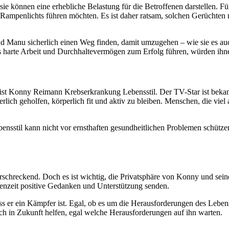
ie können eine erhebliche Belastung für die Betroffenen darstellen. 
s Rampenlichts führen möchten. Es ist daher ratsam, solchen Gerüchten
nd Manu sicherlich einen Weg finden, damit umzugehen – wie sie es au
ass harte Arbeit und Durchhaltevermögen zum Erfolg führen, würden ihne
 ist Konny Reimann Krebserkrankung Lebensstil. Der TV-Star ist bekan
lich geholfen, körperlich fit und aktiv zu bleiben. Menschen, die viel a
bensstil kann nicht vor ernsthaften gesundheitlichen Problemen schütz
, erschreckend. Doch es ist wichtig, die Privatsphäre von Konny und sein
chenzeit positive Gedanken und Unterstützung senden.
ss er ein Kämpfer ist. Egal, ob es um die Herausforderungen des Leb
h in Zukunft helfen, egal welche Herausforderungen auf ihn warten.