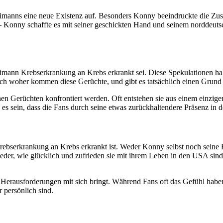
eimanns eine neue Existenz auf. Besonders Konny beeindruckte die Zusc
el – Konny schaffte es mit seiner geschickten Hand und seinem nordde
imann Krebserkrankung an Krebs erkrankt sei. Diese Spekulationen ha
Doch woher kommen diese Gerüchte, und gibt es tatsächlich einen Grund
chen Gerüchten konfrontiert werden. Oft entstehen sie aus einem einzi
 es sein, dass die Fans durch seine etwas zurückhaltendere Präsenz in d
Krebserkrankung an Krebs erkrankt ist. Weder Konny selbst noch seine
der, wie glücklich und zufrieden sie mit ihrem Leben in den USA sind.
le Herausforderungen mit sich bringt. Während Fans oft das Gefühl haben,
r persönlich sind.