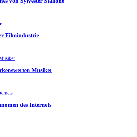
nes von Sylvester Stallone
r Filmindustrie
erkenswerten Musiker
hänomen des Internets