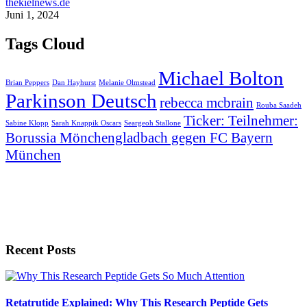
thekielnews.de
Juni 1, 2024
Tags Cloud
Michael Bolton
Brian Peppers
Dan Hayhurst
Melanie Olmstead
Parkinson Deutsch
rebecca mcbrain
Rouba Saadeh
Ticker: Teilnehmer:
Sabine Klopp
Sarah Knappik Oscars
Seargeoh Stallone
Borussia Mönchengladbach gegen FC Bayern
München
Recent Posts
Retatrutide Explained: Why This Research Peptide Gets