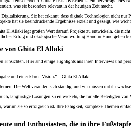
igkeit entscheidend. Ghita El Allakis Arbeit ist ein hervorragendes Bei
entiert, was sie besonders relevant in der heutigen Zeit macht.
die Digitalisierung. Sie hat erkannt, dass digitale Technologien nicht n
jekte hat sie beeindruckende Ergebnisse erzielt und gezeigt, wie wichtig
Ghita El Allaki legt großen Wert darauf, Projekte zu entwickeln, die nich
haftlicher Erfolg und ökologische Verantwortung Hand in Hand gehen k
e von Ghita El Allaki
en Einsichten. Hier sind einige Highlights aus ihren Interviews und pers
ngabe und einer klaren Vision.“ – Ghita El Allaki
ulernen. Die Welt verändert sich ständig, und wir müssen mit ihr wachse
ch, langfristige Lösungen zu entwickeln, die für alle Beteiligten von V
n, warum sie so erfolgreich ist. Ihre Fähigkeit, komplexe Themen einfac
eute und Enthusiasten, die in ihre Fußstapf