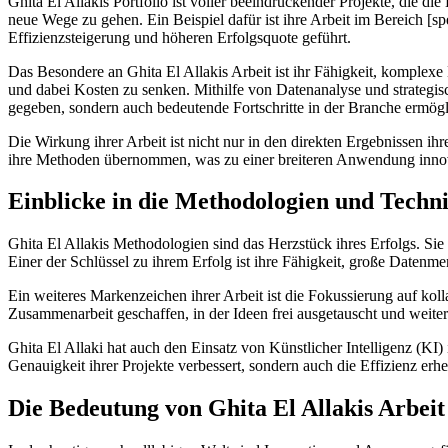
Ghita El Allakis Portfolio ist voller beeindruckender Projekte, die di
neue Wege zu gehen. Ein Beispiel dafür ist ihre Arbeit im Bereich [sp
Effizienzsteigerung und höheren Erfolgsquote geführt.
Das Besondere an Ghita El Allakis Arbeit ist ihr Fähigkeit, komplex
und dabei Kosten zu senken. Mithilfe von Datenanalyse und strategisc
gegeben, sondern auch bedeutende Fortschritte in der Branche ermögl
Die Wirkung ihrer Arbeit ist nicht nur in den direkten Ergebnissen ih
ihre Methoden übernommen, was zu einer breiteren Anwendung innov
Einblicke in die Methodologien und Techni
Ghita El Allakis Methodologien sind das Herzstück ihres Erfolgs. Sie
Einer der Schlüssel zu ihrem Erfolg ist ihre Fähigkeit, große Datenm
Ein weiteres Markenzeichen ihrer Arbeit ist die Fokussierung auf kolla
Zusammenarbeit geschaffen, in der Ideen frei ausgetauscht und weiter
Ghita El Allaki hat auch den Einsatz von Künstlicher Intelligenz (KI)
Genauigkeit ihrer Projekte verbessert, sondern auch die Effizienz erheb
Die Bedeutung von Ghita El Allakis Arbeit