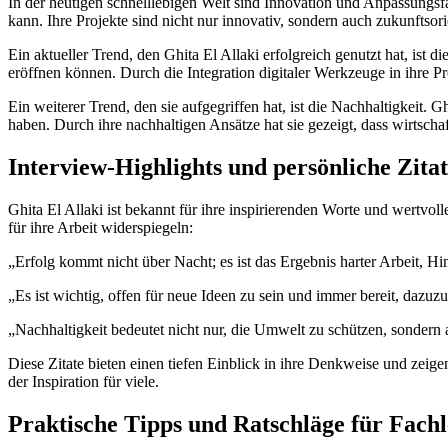
In der heutigen schnelllebigen Welt sind Innovation und Anpassungsfäh
kann. Ihre Projekte sind nicht nur innovativ, sondern auch zukunftsori
Ein aktueller Trend, den Ghita El Allaki erfolgreich genutzt hat, ist 
eröffnen können. Durch die Integration digitaler Werkzeuge in ihre Pro
Ein weiterer Trend, den sie aufgegriffen hat, ist die Nachhaltigkeit. 
haben. Durch ihre nachhaltigen Ansätze hat sie gezeigt, dass wirtsc
Interview-Highlights und persönliche Zitat
Ghita El Allaki ist bekannt für ihre inspirierenden Worte und wertvoll
für ihre Arbeit widerspiegeln:
„Erfolg kommt nicht über Nacht; es ist das Ergebnis harter Arbeit, Hi
„Es ist wichtig, offen für neue Ideen zu sein und immer bereit, dazuz
„Nachhaltigkeit bedeutet nicht nur, die Umwelt zu schützen, sondern au
Diese Zitate bieten einen tiefen Einblick in ihre Denkweise und zeige
der Inspiration für viele.
Praktische Tipps und Ratschläge für Fachl