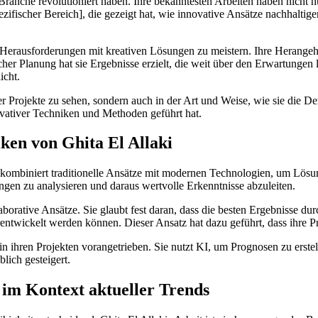
e Branche revolutioniert haben. Ihre bekanntesten Arbeiten haben nicht n
ezifischer Bereich], die gezeigt hat, wie innovative Ansätze nachhaltig
e Herausforderungen mit kreativen Lösungen zu meistern. Ihre Herangeh
her Planung hat sie Ergebnisse erzielt, die weit über den Erwartungen 
icht.
rer Projekte zu sehen, sondern auch in der Art und Weise, wie sie die D
ativer Techniken und Methoden geführt hat.
ken von Ghita El Allaki
 kombiniert traditionelle Ansätze mit modernen Technologien, um Lösun
engen zu analysieren und daraus wertvolle Erkenntnisse abzuleiten.
borative Ansätze. Sie glaubt fest daran, dass die besten Ergebnisse dur
entwickelt werden können. Dieser Ansatz hat dazu geführt, dass ihre Pr
 in ihren Projekten vorangetrieben. Sie nutzt KI, um Prognosen zu erste
lich gesteigert.
 im Kontext aktueller Trends