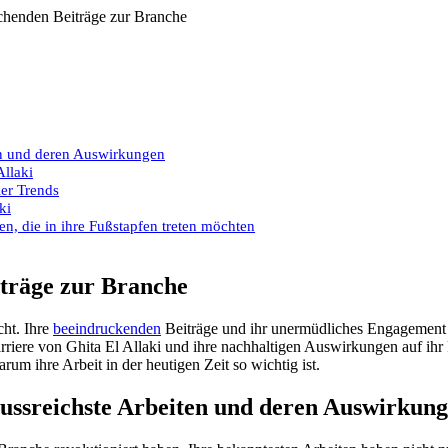
iten und deren Auswirkungen
Allaki
ler Trends
ki
en, die in ihre Fußstapfen treten möchten
iträge zur Branche
cht. Ihre
beeindruckenden
Beiträge und ihr unermüdliches Engagement h
riere von Ghita El Allaki und ihre nachhaltigen Auswirkungen auf ihr 
m ihre Arbeit in der heutigen Zeit so wichtig ist.
nflussreichste Arbeiten und deren Auswirkun