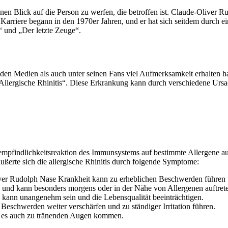
g, einen Blick auf die Person zu werfen, die betroffen ist. Claude-Oli
 Karriere begann in den 1970er Jahren, und er hat sich seitdem durch e
“ und „Der letzte Zeuge“.
n Medien als auch unter seinen Fans viel Aufmerksamkeit erhalten hat.
 „Allergische Rhinitis“. Diese Erkrankung kann durch verschiedene Urs
berempfindlichkeitsreaktion des Immunsystems auf bestimmte Allergene
ußerte sich die allergische Rhinitis durch folgende Symptome:
iver Rudolph Nase Krankheit kann zu erheblichen Beschwerden führen u
en und kann besonders morgens oder in der Nähe von Allergenen auftret
se kann unangenehm sein und die Lebensqualität beeinträchtigen.
 Beschwerden weiter verschärfen und zu ständiger Irritation führen.
nn es auch zu tränenden Augen kommen.