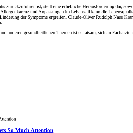
is zurückzuführen ist, stellt eine erhebliche Herausforderung dar, sow
llergenkarenz und Anpassungen im Lebensstil kann die Lebensqualität j
ur Linderung der Symptome ergreifen. Claude-Oliver Rudolph Nase Kran
n.
 und anderen gesundheitlichen Themen ist es ratsam, sich an Fachärzte 
ets So Much Attention