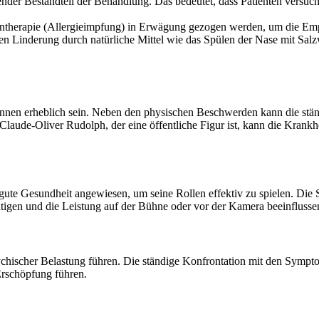
nder Bestandteil der Behandlung. Das bedeutet, dass Patienten versuche
muntherapie (Allergieimpfung) in Erwägung gezogen werden, um die Emp
nden Linderung durch natürliche Mittel wie das Spülen der Nase mit Sal
können erheblich sein. Neben den physischen Beschwerden kann die stän
aude-Oliver Rudolph, der eine öffentliche Figur ist, kann die Krankhe
gute Gesundheit angewiesen, um seine Rollen effektiv zu spielen. Die
tigen und die Leistung auf der Bühne oder vor der Kamera beeinflusse
sychischer Belastung führen. Die ständige Konfrontation mit den Symp
Erschöpfung führen.