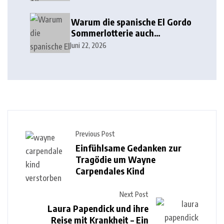
Warum die spanische El Gordo
Sommerlotterie auch
Lottoland erobert
Juni 22, 2026
Previous Post
Einfühlsame Gedanken zur
Tragödie um Wayne
Carpendales Kind
Next Post
Laura Papendick und ihre
Reise mit Krankheit – Ein