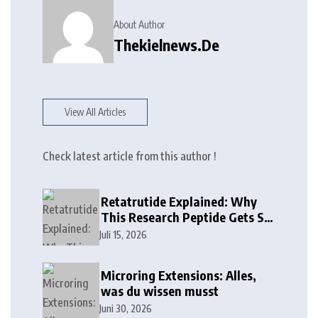
About Author
Thekielnews.de
View All Articles
Check latest article from this author !
Retatrutide Explained: Why
This Research Peptide Gets So
Much Attention
Juli 15, 2026
Microring Extensions: Alles,
was du wissen musst
Juni 30, 2026