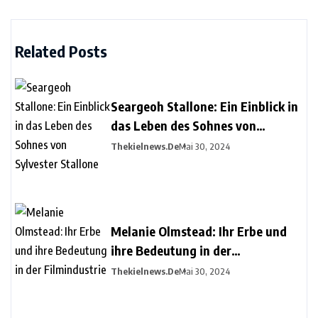
Related Posts
Seargeoh Stallone: Ein Einblick in
das Leben des Sohnes von
Sylvester Stallone
Thekielnews.de
Mai 30, 2024
Melanie Olmstead: Ihr Erbe und
ihre Bedeutung in der
Filmindustrie
Thekielnews.de
Mai 30, 2024