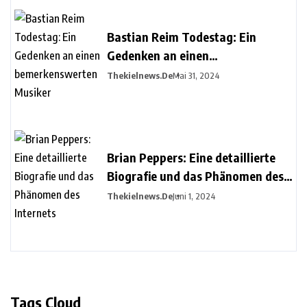
Bastian Reim Todestag: Ein
Gedenken an einen
bemerkenswerten Musiker
Thekielnews.de
Mai 31, 2024
Brian Peppers: Eine detaillierte
Biografie und das Phänomen des
Internets
Thekielnews.de
Juni 1, 2024
Tags Cloud