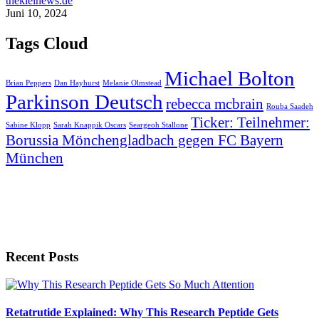
thekielnews.de
Juni 10, 2024
Tags Cloud
Michael Bolton
Brian Peppers
Dan Hayhurst
Melanie Olmstead
Parkinson Deutsch
rebecca mcbrain
Rouba Saadeh
Ticker: Teilnehmer:
Sabine Klopp
Sarah Knappik Oscars
Seargeoh Stallone
Borussia Mönchengladbach gegen FC Bayern
München
Recent Posts
Retatrutide Explained: Why This Research Peptide Gets