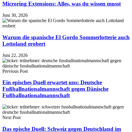
Microring Extensions: Alles, was du wissen musst
Juni 30, 2026
Warum die spanische El Gordo Sommerlotterie auch
Lottoland erobert
Juni 22, 2026
Previous Post
Ein episches Duell erwartet uns: Deutsche
Fußballnationalmannschaft gegen Dänische
Fußballnationalmannschaft
Next Post
Das epische Duell: Schweiz gegen Deutschland im