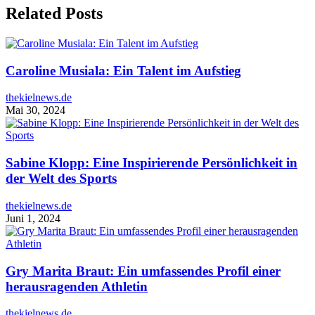
Related Posts
Caroline Musiala: Ein Talent im Aufstieg
thekielnews.de
Mai 30, 2024
Sabine Klopp: Eine Inspirierende Persönlichkeit in
der Welt des Sports
thekielnews.de
Juni 1, 2024
Gry Marita Braut: Ein umfassendes Profil einer
herausragenden Athletin
thekielnews.de