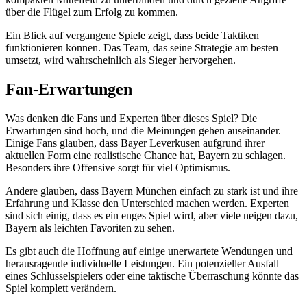
über die Flügel zum Erfolg zu kommen.
Ein Blick auf vergangene Spiele zeigt, dass beide Taktiken
funktionieren können. Das Team, das seine Strategie am besten
umsetzt, wird wahrscheinlich als Sieger hervorgehen.
Fan-Erwartungen
Was denken die Fans und Experten über dieses Spiel? Die
Erwartungen sind hoch, und die Meinungen gehen auseinander.
Einige Fans glauben, dass Bayer Leverkusen aufgrund ihrer
aktuellen Form eine realistische Chance hat, Bayern zu schlagen.
Besonders ihre Offensive sorgt für viel Optimismus.
Andere glauben, dass Bayern München einfach zu stark ist und ihre
Erfahrung und Klasse den Unterschied machen werden. Experten
sind sich einig, dass es ein enges Spiel wird, aber viele neigen dazu,
Bayern als leichten Favoriten zu sehen.
Es gibt auch die Hoffnung auf einige unerwartete Wendungen und
herausragende individuelle Leistungen. Ein potenzieller Ausfall
eines Schlüsselspielers oder eine taktische Überraschung könnte das
Spiel komplett verändern.