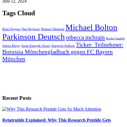
Juni 12, 2024
Tags Cloud
Michael Bolton
Brian Peppers
Dan Hayhurst
Melanie Olmstead
Parkinson Deutsch
rebecca mcbrain
Rouba Saadeh
Ticker: Teilnehmer:
Sabine Klopp
Sarah Knappik Oscars
Seargeoh Stallone
Borussia Mönchengladbach gegen FC Bayern
München
Recent Posts
Retatrutide Explained: Why This Research Peptide Gets