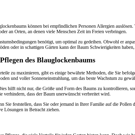
auglockenbaums können bei empfindlichen Personen Allergien auslösen. 
 oder an Orten, an denen viele Menschen Zeit im Freien verbringen.
hstumsbedingungen benötigt, um optimal zu gedeihen. Obwohl er anpass
 Böden oder in schattigen Gärten kann der Baum Schwierigkeiten haben,
d Pflegen des Blauglockenbaums
eile zu maximieren, gibt es einige bewährte Methoden, die Sie befolg
 Boden und voller Sonneneinstrahlung, um das beste Wachstum zu gewäh
s hilft nicht nur, die Größe und Form des Baums zu kontrollieren, son
e verhindern, dass der Baum unerwünscht verbreitet wird.
nn Sie feststellen, dass Sie oder jemand in Ihrer Familie auf die Polle
ive Lösungen in Betracht ziehen.