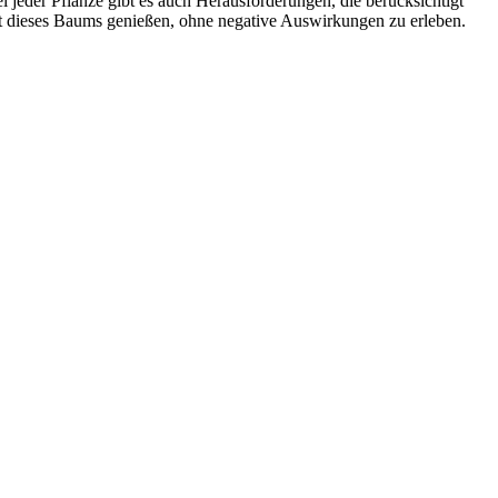
i jeder Pflanze gibt es auch Herausforderungen, die berücksichtigt
it dieses Baums genießen, ohne negative Auswirkungen zu erleben.