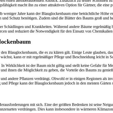
ieten einen atemberaubenden Anblick. Zusätzlich zu seiner Schönheit is
ähigkeit macht ihn zu einer attraktiven Option für Gärtner, die eine 
alb weniger Jahre kann der Blauglockenbaum eine beträchtliche Höhe err
rün und Schutz benötigen. Zudem sind die Blätter des Baums groß und h
über Schädlingen und Krankheiten. Während andere Bäume regelmäßig b
rcen und reduziert die Notwendigkeit für den Einsatz von Chemikalien
glockenbaum
ber den Blauglockenbaum, die es zu klären gilt. Einige Leute glauben,
l wächst, kann er mit regelmäßiger Pflege und Beschneidung leicht in 
 In Wirklichkeit ist der Baum nicht giftig und stellt keine Gefahr für M
 und ihnen die Möglichkeit zu geben, die Vorteile des Baums zu genieß
t und andere Pflanzen verdrängt. Obwohl er in einigen Regionen als in
ung und Pflege kann der Blauglockenbaum jedoch in den meisten Gärten
Herausforderungen mit sich. Eine der größten Bedenken ist seine Neigu
nzenarten verdrängen. Dies kann insbesondere in wärmeren Klimazone