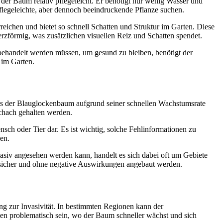
t der Baum relativ pflegeleicht. Er benötigt nur wenig Wasser und
pflegeleichte, aber dennoch beeindruckende Pflanze suchen.
eichen und bietet so schnell Schatten und Struktur im Garten. Diese
erzförmig, was zusätzlichen visuellen Reiz und Schatten spendet.
ehandelt werden müssen, um gesund zu bleiben, benötigt der
 im Garten.
 dass der Blauglockenbaum aufgrund seiner schnellen Wachstumsrate
Schach gehalten werden.
ensch oder Tier dar. Es ist wichtig, solche Fehlinformationen zu
en.
vasiv angesehen werden kann, handelt es sich dabei oft um Gebiete
 sicher und ohne negative Auswirkungen angebaut werden.
ng zur Invasivität. In bestimmten Regionen kann der
n problematisch sein, wo der Baum schneller wächst und sich