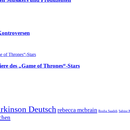
Kontroversen
iere des „Game of Thrones“-Stars
arkinson Deutsch
rebecca mcbrain
Rouba Saadeh
Sabine 
chen