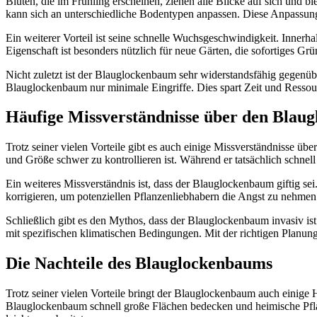
Blüten, die im Frühling erscheinen, ziehen alle Blicke auf sich und b
kann sich an unterschiedliche Bodentypen anpassen. Diese Anpassungsf
Ein weiterer Vorteil ist seine schnelle Wuchsgeschwindigkeit. Innerh
Eigenschaft ist besonders nützlich für neue Gärten, die sofortiges G
Nicht zuletzt ist der Blauglockenbaum sehr widerstandsfähig gegen
Blauglockenbaum nur minimale Eingriffe. Dies spart Zeit und Ressou
Häufige Missverständnisse über den Blau
Trotz seiner vielen Vorteile gibt es auch einige Missverständnisse ü
und Größe schwer zu kontrollieren ist. Während er tatsächlich schnel
Ein weiteres Missverständnis ist, dass der Blauglockenbaum giftig sei.
korrigieren, um potenziellen Pflanzenliebhabern die Angst zu nehmen
Schließlich gibt es den Mythos, dass der Blauglockenbaum invasiv is
mit spezifischen klimatischen Bedingungen. Mit der richtigen Plan
Die Nachteile des Blauglockenbaums
Trotz seiner vielen Vorteile bringt der Blauglockenbaum auch einige 
Blauglockenbaum schnell große Flächen bedecken und heimische Pfla