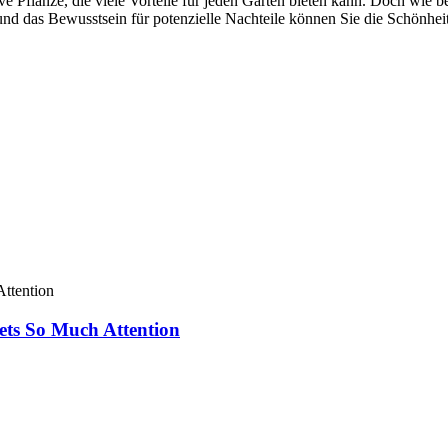
 Pflanze, die viele Vorteile für jeden Garten bieten kann. Doch wie be
und das Bewusstsein für potenzielle Nachteile können Sie die Schönhe
ets So Much Attention