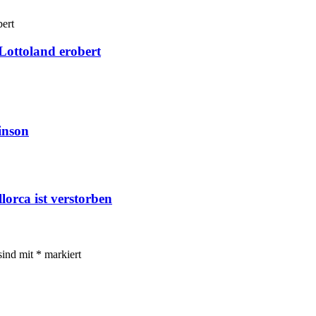
Lottoland erobert
inson
orca ist verstorben
sind mit
*
markiert