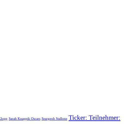
Ticker: Teilnehmer:
Klopp
Sarah Knappik Oscars
Seargeoh Stallone