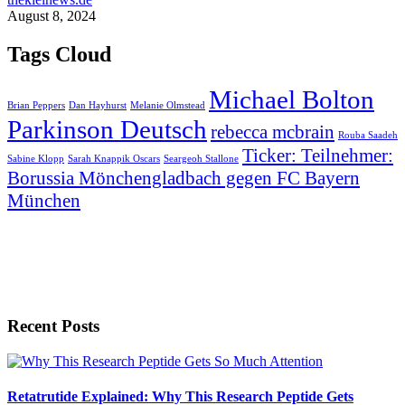
August 8, 2024
Tags Cloud
Michael Bolton
Brian Peppers
Dan Hayhurst
Melanie Olmstead
Parkinson Deutsch
rebecca mcbrain
Rouba Saadeh
Ticker: Teilnehmer:
Sabine Klopp
Sarah Knappik Oscars
Seargeoh Stallone
Borussia Mönchengladbach gegen FC Bayern
München
Recent Posts
Retatrutide Explained: Why This Research Peptide Gets