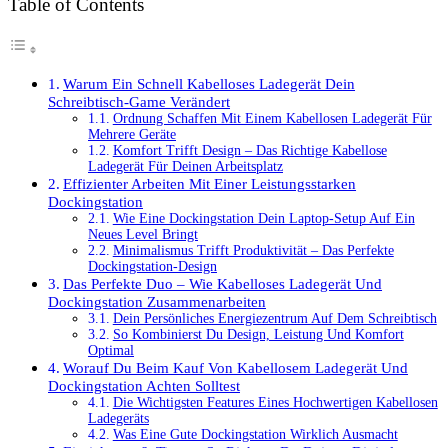
Table of Contents
Warum Ein Schnell Kabelloses Ladegerät Dein
Schreibtisch-Game Verändert
Ordnung Schaffen Mit Einem Kabellosen Ladegerät Für
Mehrere Geräte
Komfort Trifft Design – Das Richtige Kabellose
Ladegerät Für Deinen Arbeitsplatz
Effizienter Arbeiten Mit Einer Leistungsstarken
Dockingstation
Wie Eine Dockingstation Dein Laptop-Setup Auf Ein
Neues Level Bringt
Minimalismus Trifft Produktivität – Das Perfekte
Dockingstation-Design
Das Perfekte Duo – Wie Kabelloses Ladegerät Und
Dockingstation Zusammenarbeiten
Dein Persönliches Energiezentrum Auf Dem Schreibtisch
So Kombinierst Du Design, Leistung Und Komfort
Optimal
Worauf Du Beim Kauf Von Kabellosem Ladegerät Und
Dockingstation Achten Solltest
Die Wichtigsten Features Eines Hochwertigen Kabellosen
Ladegeräts
Was Eine Gute Dockingstation Wirklich Ausmacht