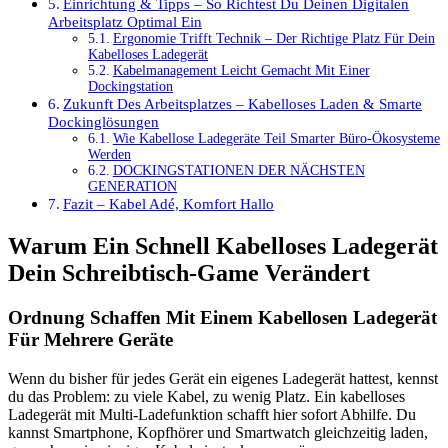
Einrichtung & Tipps – So Richtest Du Deinen Digitalen
Arbeitsplatz Optimal Ein
Ergonomie Trifft Technik – Der Richtige Platz Für Dein
Kabelloses Ladegerät
Kabelmanagement Leicht Gemacht Mit Einer
Dockingstation
Zukunft Des Arbeitsplatzes – Kabelloses Laden & Smarte
Dockinglösungen
Wie Kabellose Ladegeräte Teil Smarter Büro-Ökosysteme
Werden
DOCKINGSTATIONEN DER NÄCHSTEN
GENERATION
Fazit – Kabel Adé, Komfort Hallo
Warum Ein Schnell Kabelloses Ladegerät
Dein Schreibtisch-Game Verändert
Ordnung Schaffen Mit Einem Kabellosen Ladegerät
Für Mehrere Geräte
Wenn du bisher für jedes Gerät ein eigenes Ladegerät hattest, kennst
du das Problem: zu viele Kabel, zu wenig Platz. Ein kabelloses
Ladegerät mit Multi-Ladefunktion schafft hier sofort Abhilfe. Du
kannst Smartphone, Kopfhörer und Smartwatch gleichzeitig laden,