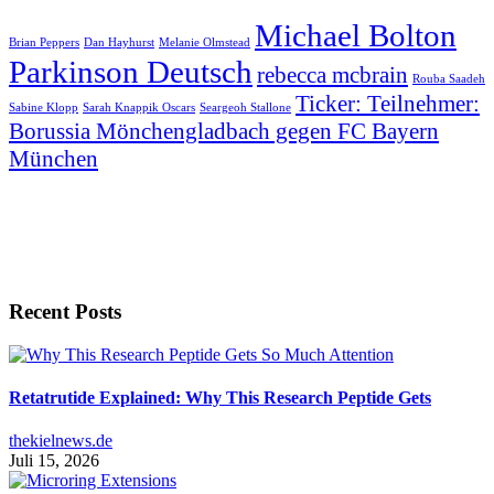
Michael Bolton
Brian Peppers
Dan Hayhurst
Melanie Olmstead
Parkinson Deutsch
rebecca mcbrain
Rouba Saadeh
Ticker: Teilnehmer:
Sabine Klopp
Sarah Knappik Oscars
Seargeoh Stallone
Borussia Mönchengladbach gegen FC Bayern
München
Recent Posts
Retatrutide Explained: Why This Research Peptide Gets
thekielnews.de
Juli 15, 2026