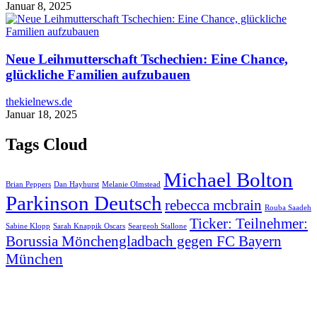
Januar 8, 2025
Neue Leihmutterschaft Tschechien: Eine Chance,
glückliche Familien aufzubauen
thekielnews.de
Januar 18, 2025
Tags Cloud
Michael Bolton
Brian Peppers
Dan Hayhurst
Melanie Olmstead
Parkinson Deutsch
rebecca mcbrain
Rouba Saadeh
Ticker: Teilnehmer:
Sabine Klopp
Sarah Knappik Oscars
Seargeoh Stallone
Borussia Mönchengladbach gegen FC Bayern
München