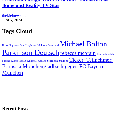
Ikone und Reality-TV-Star
thekielnews.de
Juni 5, 2024
Tags Cloud
Michael Bolton
Brian Peppers
Dan Hayhurst
Melanie Olmstead
Parkinson Deutsch
rebecca mcbrain
Rouba Saadeh
Ticker: Teilnehmer:
Sabine Klopp
Sarah Knappik Oscars
Seargeoh Stallone
Borussia Mönchengladbach gegen FC Bayern
München
Recent Posts