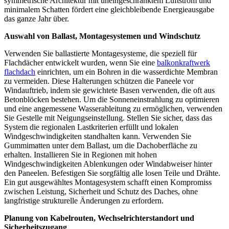
symmetrische Architektur mit uneingeschränktem Luftstrom und
minimalem Schatten fördert eine gleichbleibende Energieausgabe
das ganze Jahr über.
Auswahl von Ballast, Montagesystemen und Windschutz
Verwenden Sie ballastierte Montagesysteme, die speziell für
Flachdächer entwickelt wurden, wenn Sie eine
balkonkraftwerk
flachdach
einrichten, um ein Bohren in die wasserdichte Membran
zu vermeiden. Diese Halterungen schützen die Paneele vor
Windauftrieb, indem sie gewichtete Basen verwenden, die oft aus
Betonblöcken bestehen. Um die Sonneneinstrahlung zu optimieren
und eine angemessene Wasserableitung zu ermöglichen, verwenden
Sie Gestelle mit Neigungseinstellung. Stellen Sie sicher, dass das
System die regionalen Lastkriterien erfüllt und lokalen
Windgeschwindigkeiten standhalten kann. Verwenden Sie
Gummimatten unter dem Ballast, um die Dachoberfläche zu
erhalten. Installieren Sie in Regionen mit hohen
Windgeschwindigkeiten Ablenkungen oder Windabweiser hinter
den Paneelen. Befestigen Sie sorgfältig alle losen Teile und Drähte.
Ein gut ausgewähltes Montagesystem schafft einen Kompromiss
zwischen Leistung, Sicherheit und Schutz des Daches, ohne
langfristige strukturelle Änderungen zu erfordern.
Planung von Kabelrouten, Wechselrichterstandort und
Sicherheitszugang