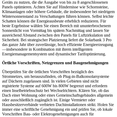
Geräts zu nutzen, die die Ausgabe von bis zu 8 angeschlossenen
Panels optimieren. Achten Sie auf Hindernisse wie Schornsteine,
Klimaanlagen oder höhere Gebäude, die insbesondere bei niedrigem
Wintersonnenstand zu Verschattungen führen können. Selbst leichte
Schatten können die Energieausbeute erheblich reduzieren. Für
beste Ergebnisse wählen Sie einen Bereich mit ununterbrochenem
Sonnenlicht von Vormittag bis spätem Nachmittag und lassen Sie
ausreichend Abstand zwischen den Panels für Luftzirkulation und
Sicherheit. Bei strategischer Platzierung liefert die Solarbank 3 Pro
das ganze Jahr über zuverlässige, hoch effiziente Energieerzeugung
—insbesondere in Kombination mit ihrem intelligenten
Energiemanagementsystem und dynamischer Tarifoptimierung.
Örtliche Vorschriften, Netzgrenzen und Baugenehmigungen
Überprüfen Sie die örtlichen Vorschriften bezüglich des
Stromnetzes, um herauszufinden, ob Plug-in-Balkonsolarsysteme
auf Dächern zugelassen sind. In vielen Gebieten sind nicht
registrierte Systeme auf 600W bis 800W begrenzt und erfordern
einen Inselbetriebsschutz bei Wechselrichtern. Klären Sie, ob das
Dach einer Wohnung oder eines Gemeinschaftsgebäudes allgemein
oder ausschließlich zugänglich ist. Einige Vermieter oder
Hausbesitzerverbände verbieten Dachinstallationen strikt. Holen Sie
immer eine schriftliche Genehmigung ein und prüfen Sie, ob lokale
Vorschriften Bau- oder Elektrogenehmigungen auch für