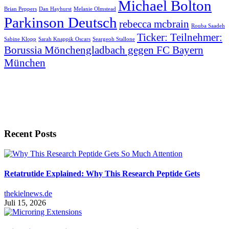
Michael Bolton
Brian Peppers
Dan Hayhurst
Melanie Olmstead
Parkinson Deutsch
rebecca mcbrain
Rouba Saadeh
Ticker: Teilnehmer:
Sabine Klopp
Sarah Knappik Oscars
Seargeoh Stallone
Borussia Mönchengladbach gegen FC Bayern
München
Recent Posts
Retatrutide Explained: Why This Research Peptide Gets
thekielnews.de
Juli 15, 2026