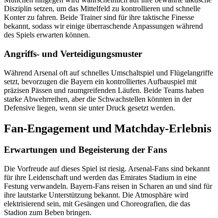
Disziplin setzen, um das Mittelfeld zu kontrollieren und schnelle
Konter zu fahren. Beide Trainer sind für ihre taktische Finesse
bekannt, sodass wir einige überraschende Anpassungen während
des Spiels erwarten können.
Angriffs- und Verteidigungsmuster
Während Arsenal oft auf schnelles Umschaltspiel und Flügelangriffe
setzt, bevorzugen die Bayern ein kontrolliertes Aufbauspiel mit
präzisen Pässen und raumgreifenden Läufen. Beide Teams haben
starke Abwehrreihen, aber die Schwachstellen könnten in der
Defensive liegen, wenn sie unter Druck gesetzt werden.
Fan-Engagement und Matchday-Erlebnis
Erwartungen und Begeisterung der Fans
Die Vorfreude auf dieses Spiel ist riesig. Arsenal-Fans sind bekannt
für ihre Leidenschaft und werden das Emirates Stadium in eine
Festung verwandeln. Bayern-Fans reisen in Scharen an und sind für
ihre lautstarke Unterstützung bekannt. Die Atmosphäre wird
elektrisierend sein, mit Gesängen und Choreografien, die das
Stadion zum Beben bringen.