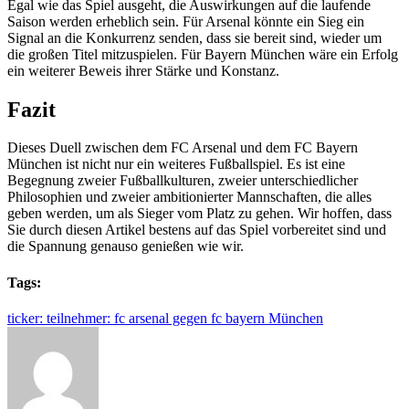
Egal wie das Spiel ausgeht, die Auswirkungen auf die laufende
Saison werden erheblich sein. Für Arsenal könnte ein Sieg ein
Signal an die Konkurrenz senden, dass sie bereit sind, wieder um
die großen Titel mitzuspielen. Für Bayern München wäre ein Erfolg
ein weiterer Beweis ihrer Stärke und Konstanz.
Fazit
Dieses Duell zwischen dem FC Arsenal und dem FC Bayern
München ist nicht nur ein weiteres Fußballspiel. Es ist eine
Begegnung zweier Fußballkulturen, zweier unterschiedlicher
Philosophien und zweier ambitionierter Mannschaften, die alles
geben werden, um als Sieger vom Platz zu gehen. Wir hoffen, dass
Sie durch diesen Artikel bestens auf das Spiel vorbereitet sind und
die Spannung genauso genießen wie wir.
Tags:
ticker: teilnehmer: fc arsenal gegen fc bayern München