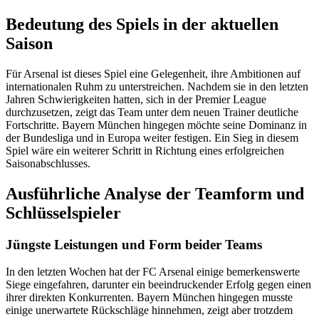
Bedeutung des Spiels in der aktuellen
Saison
Für Arsenal ist dieses Spiel eine Gelegenheit, ihre Ambitionen auf
internationalen Ruhm zu unterstreichen. Nachdem sie in den letzten
Jahren Schwierigkeiten hatten, sich in der Premier League
durchzusetzen, zeigt das Team unter dem neuen Trainer deutliche
Fortschritte. Bayern München hingegen möchte seine Dominanz in
der Bundesliga und in Europa weiter festigen. Ein Sieg in diesem
Spiel wäre ein weiterer Schritt in Richtung eines erfolgreichen
Saisonabschlusses.
Ausführliche Analyse der Teamform und
Schlüsselspieler
Jüngste Leistungen und Form beider Teams
In den letzten Wochen hat der FC Arsenal einige bemerkenswerte
Siege eingefahren, darunter ein beeindruckender Erfolg gegen einen
ihrer direkten Konkurrenten. Bayern München hingegen musste
einige unerwartete Rückschläge hinnehmen, zeigt aber trotzdem