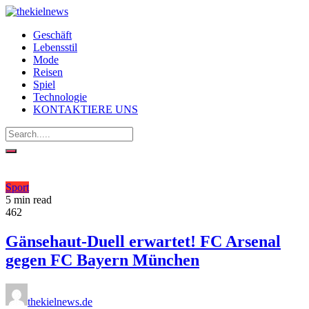
Geschäft
Lebensstil
Mode
Reisen
Spiel
Technologie
KONTAKTIERE UNS
Sport
5 min read
462
Gänsehaut-Duell erwartet! FC Arsenal
gegen FC Bayern München
thekielnews.de