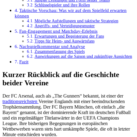
Jüngste Leistungen und Form beider Teams
Schlüsselspieler und ihre Rollen
Taktische Vorschau: Was wir auf dem Spielfeld erwarten
können
Mögliche Aufstellungen und taktische Strategien
Angriffs- und Verteidigungsmuster
Fan-Engagement und Matchday-Erlebnis
Erwartungen und Begeisterung der Fans
Tipps für Heim- und Auswärtsfans
Nachspielkommentar und Analyse
Zusammenfassung des Spiels
Auswirkungen auf die Saison und zukünftige Aussichten
Fazit
Kurzer Rückblick auf die Geschichte
beider Vereine
Der FC Arsenal, auch als „The Gunners“ bekannt, ist einer der
traditionsreichsten
Vereine Englands mit einer beeindruckenden
Trophäensammlung. Der FC Bayern München, oft einfach „die
Bayern“ genannt, ist der dominierende Kraft im deutschen Fußball
und ein regelmäßiger Titelanwärter in der UEFA Champions
League. Ihre bisherigen Begegnungen in europäischen
Wettbewerben waren stets hart umkämpfte Spiele, die oft in letzter
Minute entschieden wurden.