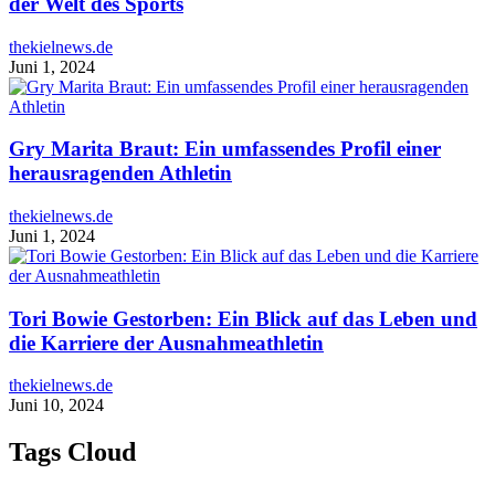
der Welt des Sports
thekielnews.de
Juni 1, 2024
Gry Marita Braut: Ein umfassendes Profil einer
herausragenden Athletin
thekielnews.de
Juni 1, 2024
Tori Bowie Gestorben: Ein Blick auf das Leben und
die Karriere der Ausnahmeathletin
thekielnews.de
Juni 10, 2024
Tags Cloud