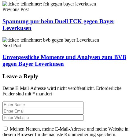
Previous Post
Spannung pur beim Duell FCK gegen Bayer
Leverkusen
Next Post
Unvergessliche Momente und Analysen zum BVB
gegen Bayer Leverkusen
Leave a Reply
Deine E-Mail-Adresse wird nicht veröffentlicht.
Erforderliche
Felder sind mit
*
markiert
Meinen Namen, meine E-Mail-Adresse und meine Website in
diesem Browser für die nächste Kommentierung speichern.