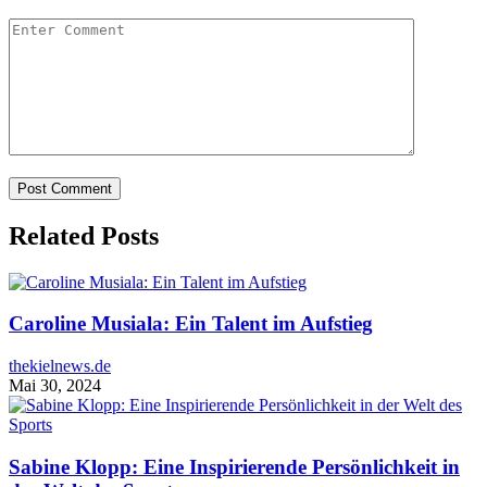
Related Posts
Caroline Musiala: Ein Talent im Aufstieg
thekielnews.de
Mai 30, 2024
Sabine Klopp: Eine Inspirierende Persönlichkeit in