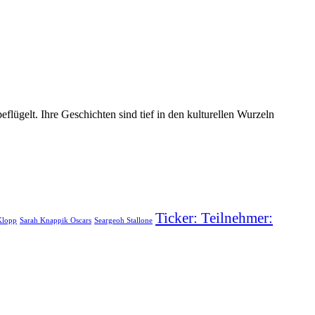
flügelt. Ihre Geschichten sind tief in den kulturellen Wurzeln
Ticker: Teilnehmer:
Klopp
Sarah Knappik Oscars
Seargeoh Stallone