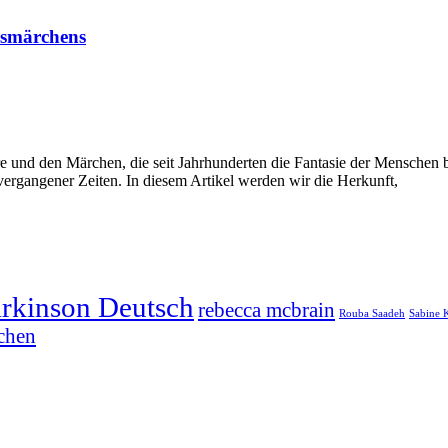
ksmärchens
e und den Märchen, die seit Jahrhunderten die Fantasie der Menschen be
vergangener Zeiten. In diesem Artikel werden wir die Herkunft,
arkinson Deutsch
rebecca mcbrain
Rouba Saadeh
Sabine 
chen