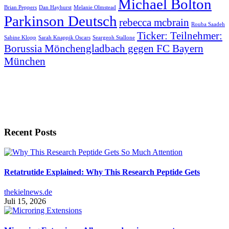
Michael Bolton
Brian Peppers
Dan Hayhurst
Melanie Olmstead
Parkinson Deutsch
rebecca mcbrain
Rouba Saadeh
Ticker: Teilnehmer:
Sabine Klopp
Sarah Knappik Oscars
Seargeoh Stallone
Borussia Mönchengladbach gegen FC Bayern
München
Recent Posts
Retatrutide Explained: Why This Research Peptide Gets
thekielnews.de
Juli 15, 2026