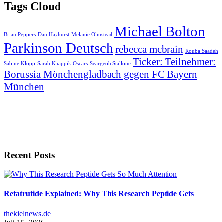
Tags Cloud
Michael Bolton
Brian Peppers
Dan Hayhurst
Melanie Olmstead
Parkinson Deutsch
rebecca mcbrain
Rouba Saadeh
Ticker: Teilnehmer:
Sabine Klopp
Sarah Knappik Oscars
Seargeoh Stallone
Borussia Mönchengladbach gegen FC Bayern
München
Recent Posts
Retatrutide Explained: Why This Research Peptide Gets
thekielnews.de