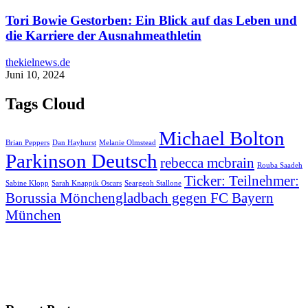
Tori Bowie Gestorben: Ein Blick auf das Leben und
die Karriere der Ausnahmeathletin
thekielnews.de
Juni 10, 2024
Tags Cloud
Michael Bolton
Brian Peppers
Dan Hayhurst
Melanie Olmstead
Parkinson Deutsch
rebecca mcbrain
Rouba Saadeh
Ticker: Teilnehmer:
Sabine Klopp
Sarah Knappik Oscars
Seargeoh Stallone
Borussia Mönchengladbach gegen FC Bayern
München