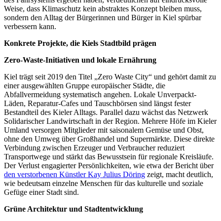
Weise, dass Klimaschutz kein abstraktes Konzept bleiben muss,
sondern den Alltag der Bürgerinnen und Bürger in Kiel spürbar
verbessern kann.
Konkrete Projekte, die Kiels Stadtbild prägen
Zero-Waste-Initiativen und lokale Ernährung
Kiel trägt seit 2019 den Titel „Zero Waste City“ und gehört damit zu
einer ausgewählten Gruppe europäischer Städte, die
Abfallvermeidung systematisch angehen. Lokale Unverpackt-
Läden, Reparatur-Cafes und Tauschbörsen sind längst fester
Bestandteil des Kieler Alltags. Parallel dazu wächst das Netzwerk
Solidarischer Landwirtschaft in der Region. Mehrere Höfe im Kieler
Umland versorgen Mitglieder mit saisonalem Gemüse und Obst,
ohne den Umweg über Großhandel und Supermärkte. Diese direkte
Verbindung zwischen Erzeuger und Verbraucher reduziert
Transportwege und stärkt das Bewusstsein für regionale Kreisläufe.
Der Verlust engagierter Persönlichkeiten, wie etwa der Bericht über
den verstorbenen Künstler Kay Julius Döring
zeigt, macht deutlich,
wie bedeutsam einzelne Menschen für das kulturelle und soziale
Gefüge einer Stadt sind.
Grüne Architektur und Stadtentwicklung