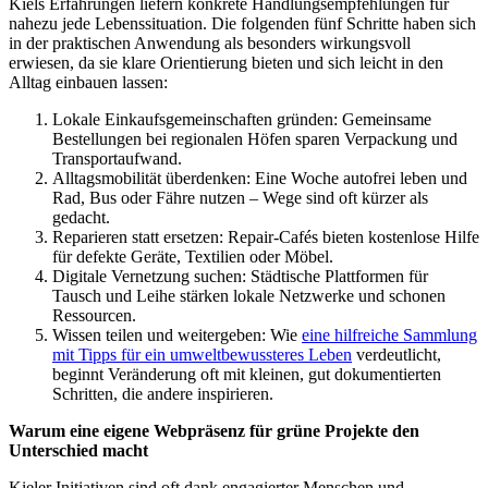
Kiels Erfahrungen liefern konkrete Handlungsempfehlungen für
nahezu jede Lebenssituation. Die folgenden fünf Schritte haben sich
in der praktischen Anwendung als besonders wirkungsvoll
erwiesen, da sie klare Orientierung bieten und sich leicht in den
Alltag einbauen lassen:
Lokale Einkaufsgemeinschaften gründen: Gemeinsame
Bestellungen bei regionalen Höfen sparen Verpackung und
Transportaufwand.
Alltagsmobilität überdenken: Eine Woche autofrei leben und
Rad, Bus oder Fähre nutzen – Wege sind oft kürzer als
gedacht.
Reparieren statt ersetzen: Repair-Cafés bieten kostenlose Hilfe
für defekte Geräte, Textilien oder Möbel.
Digitale Vernetzung suchen: Städtische Plattformen für
Tausch und Leihe stärken lokale Netzwerke und schonen
Ressourcen.
Wissen teilen und weitergeben: Wie
eine hilfreiche Sammlung
mit Tipps für ein umweltbewussteres Leben
verdeutlicht,
beginnt Veränderung oft mit kleinen, gut dokumentierten
Schritten, die andere inspirieren.
Warum eine eigene Webpräsenz für grüne Projekte den
Unterschied macht
Kieler Initiativen sind oft dank engagierter Menschen und