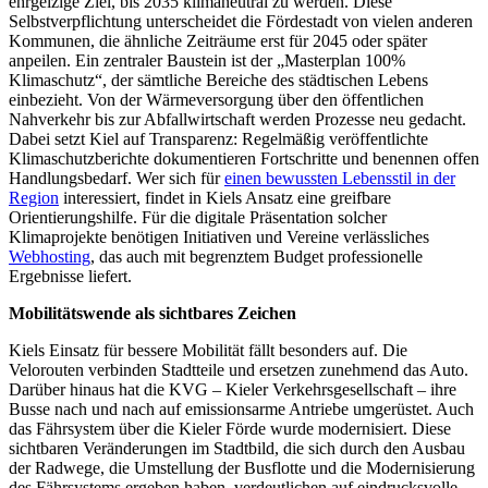
ehrgeizige Ziel, bis 2035 klimaneutral zu werden. Diese
Selbstverpflichtung unterscheidet die Fördestadt von vielen anderen
Kommunen, die ähnliche Zeiträume erst für 2045 oder später
anpeilen. Ein zentraler Baustein ist der „Masterplan 100%
Klimaschutz“, der sämtliche Bereiche des städtischen Lebens
einbezieht. Von der Wärmeversorgung über den öffentlichen
Nahverkehr bis zur Abfallwirtschaft werden Prozesse neu gedacht.
Dabei setzt Kiel auf Transparenz: Regelmäßig veröffentlichte
Klimaschutzberichte dokumentieren Fortschritte und benennen offen
Handlungsbedarf. Wer sich für
einen bewussten Lebensstil in der
Region
interessiert, findet in Kiels Ansatz eine greifbare
Orientierungshilfe. Für die digitale Präsentation solcher
Klimaprojekte benötigen Initiativen und Vereine verlässliches
Webhosting
, das auch mit begrenztem Budget professionelle
Ergebnisse liefert.
Mobilitätswende als sichtbares Zeichen
Kiels Einsatz für bessere Mobilität fällt besonders auf. Die
Velorouten verbinden Stadtteile und ersetzen zunehmend das Auto.
Darüber hinaus hat die KVG – Kieler Verkehrsgesellschaft – ihre
Busse nach und nach auf emissionsarme Antriebe umgerüstet. Auch
das Fährsystem über die Kieler Förde wurde modernisiert. Diese
sichtbaren Veränderungen im Stadtbild, die sich durch den Ausbau
der Radwege, die Umstellung der Busflotte und die Modernisierung
des Fährsystems ergeben haben, verdeutlichen auf eindrucksvolle