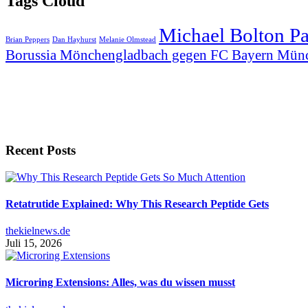
Tags Cloud
Michael Bolton P
Brian Peppers
Dan Hayhurst
Melanie Olmstead
Borussia Mönchengladbach gegen FC Bayern Mün
Recent Posts
Retatrutide Explained: Why This Research Peptide Gets
thekielnews.de
Juli 15, 2026
Microring Extensions: Alles, was du wissen musst