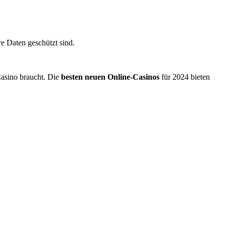
e Daten geschützt sind.
Casino braucht. Die
besten neuen Online-Casinos
für 2024 bieten