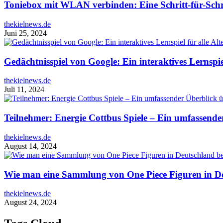
Toniebox mit WLAN verbinden: Eine Schritt-für-Schr
thekielnews.de
Juni 25, 2024
Gedächtnisspiel von Google: Ein interaktives Lernspie
thekielnews.de
Juli 11, 2024
Teilnehmer: Energie Cottbus Spiele – Ein umfassende
thekielnews.de
August 14, 2024
Wie man eine Sammlung von One Piece Figuren in De
thekielnews.de
August 24, 2024