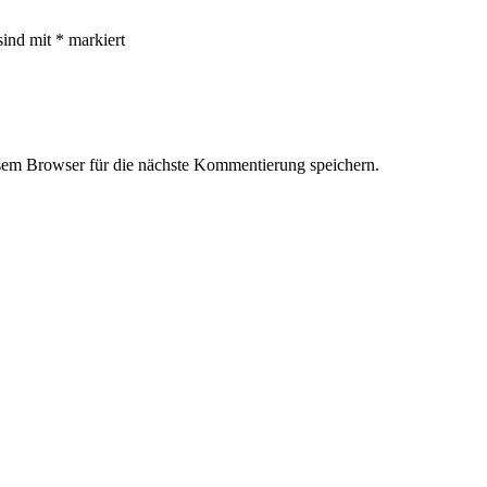
sind mit
*
markiert
em Browser für die nächste Kommentierung speichern.