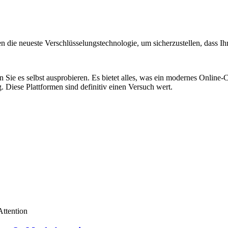
die neueste Verschlüsselungstechnologie, um sicherzustellen, dass Ihr
 Sie es selbst ausprobieren. Es bietet alles, was ein modernes Online-
Diese Plattformen sind definitiv einen Versuch wert.