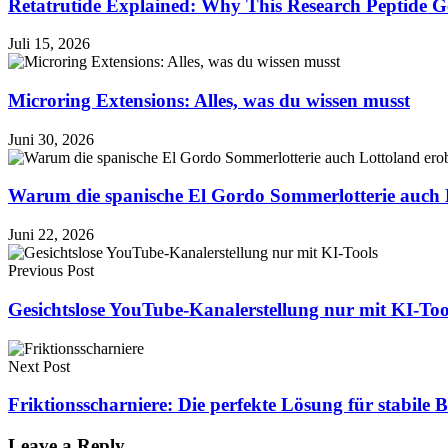
Retatrutide Explained: Why This Research Peptide G
Juli 15, 2026
Microring Extensions: Alles, was du wissen musst
Juni 30, 2026
Warum die spanische El Gordo Sommerlotterie auch 
Juni 22, 2026
Previous Post
Gesichtslose YouTube-Kanalerstellung nur mit KI-Too
Next Post
Friktionsscharniere: Die perfekte Lösung für stabile
Leave a Reply