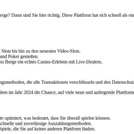
rge? Dann sind Sie hier richtig. Diese Plattform hat sich schnell als e
 Slots bis hin zu den neuesten Video-Slots.
 und Poker genießen.
o Berge ein echtes Casino-Erlebnis mit Live-Dealern.
ungsmethoden, die alle Transaktionen verschlüsseln und den Datenschut
haben im Jahr 2024 die Chance, auf viele neue und aufregende Plattforme
e optimiert, was bedeutet, dass Sie überall spielen können.
 schnelle und zuverlässige Auszahlungsmethoden.
piele, die Sie auf keiner anderen Plattform finden.