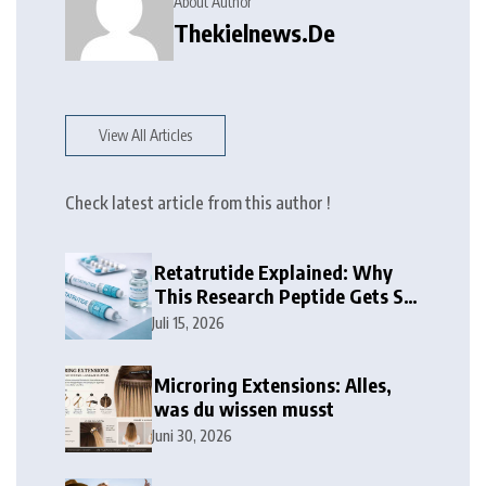
About Author
Thekielnews.de
View All Articles
Check latest article from this author !
Retatrutide Explained: Why
This Research Peptide Gets So
Much Attention
Juli 15, 2026
Microring Extensions: Alles,
was du wissen musst
Juni 30, 2026