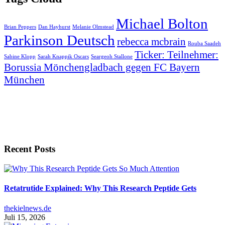
Michael Bolton
Brian Peppers
Dan Hayhurst
Melanie Olmstead
Parkinson Deutsch
rebecca mcbrain
Rouba Saadeh
Ticker: Teilnehmer:
Sabine Klopp
Sarah Knappik Oscars
Seargeoh Stallone
Borussia Mönchengladbach gegen FC Bayern
München
Recent Posts
Retatrutide Explained: Why This Research Peptide Gets
thekielnews.de
Juli 15, 2026