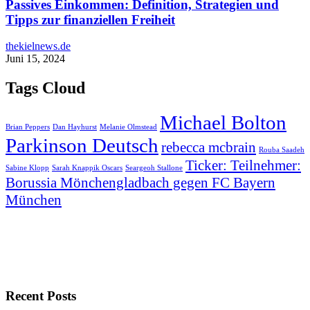
Passives Einkommen: Definition, Strategien und
Tipps zur finanziellen Freiheit
thekielnews.de
Juni 15, 2024
Tags Cloud
Michael Bolton
Brian Peppers
Dan Hayhurst
Melanie Olmstead
Parkinson Deutsch
rebecca mcbrain
Rouba Saadeh
Ticker: Teilnehmer:
Sabine Klopp
Sarah Knappik Oscars
Seargeoh Stallone
Borussia Mönchengladbach gegen FC Bayern
München
Recent Posts