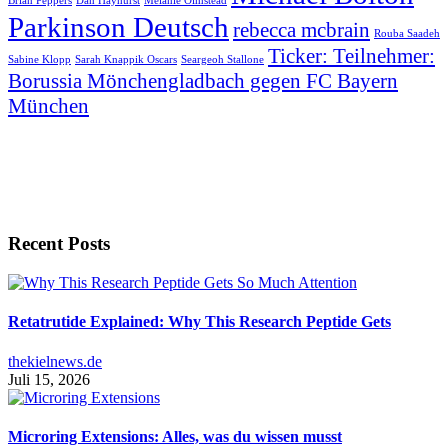
Brian Peppers
Dan Hayhurst
Melanie Olmstead
Parkinson Deutsch
rebecca mcbrain
Rouba Saadeh
Ticker: Teilnehmer:
Sabine Klopp
Sarah Knappik Oscars
Seargeoh Stallone
Borussia Mönchengladbach gegen FC Bayern
München
Recent Posts
Retatrutide Explained: Why This Research Peptide Gets
thekielnews.de
Juli 15, 2026
Microring Extensions: Alles, was du wissen musst