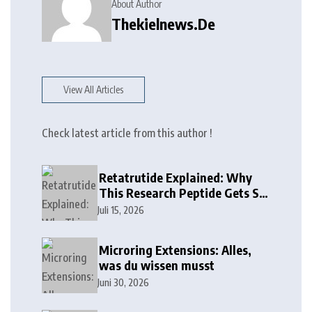
About Author
Thekielnews.de
View All Articles
Check latest article from this author !
Retatrutide Explained: Why
This Research Peptide Gets So
Much Attention
Juli 15, 2026
Microring Extensions: Alles,
was du wissen musst
Juni 30, 2026