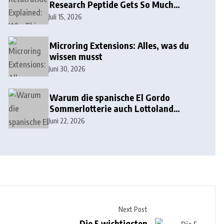
Research Peptide Gets So Much
Attention
Juli 15, 2026
Microring Extensions: Alles, was du
wissen musst
Juni 30, 2026
Warum die spanische El Gordo
Sommerlotterie auch Lottoland
erobert
Juni 22, 2026
Next Post
Die 5 wichtigsten