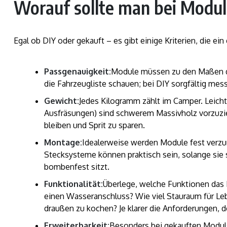
Worauf sollte man bei Modul
Egal ob DIY oder gekauft – es gibt einige Kriterien, die ei
Passgenauigkeit:
Module müssen zu den Maßen d
die Fahrzeugliste schauen; bei DIY sorgfältig me
Gewicht:
Jedes Kilogramm zählt im Camper. Leicht
Ausfräsungen) sind schwerem Massivholz vorzuzie
bleiben und Sprit zu sparen.
Montage:
Idealerweise werden Module fest verzu
Stecksysteme können praktisch sein, solange sie s
bombenfest sitzt.
Funktionalität:
Überlege, welche Funktionen das 
einen Wasseranschluss? Wie viel Stauraum für Leb
draußen zu kochen? Je klarer die Anforderungen, 
Erweiterbarkeit:
Besonders bei gekauften Moduls