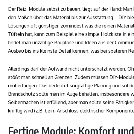
Der Reiz, Module selbst zu bauen, liegt auf der Hand: Man
den Maßen über das Material bis zur Ausstattung – DIY b
Lösungen oft günstiger, zumindest was die reinen Materi
Tüfteln hat, kann zum Beispiel eine simple Holzkiste in e
findet man unzählige Baupläne und Ideen aus der Community
Ausbau bis ins kleinste Detail kennen, was bei späteren Rep
Allerdings darf der Aufwand nicht unterschätzt werden. O
stößt man schnell an Grenzen. Zudem müssen DIY-Module r
umherfliegen. Das bedeutet sorgfältige Planung und soli
Brandschutz sollte man im Auge behalten, insbesondere we
Selbermachen ist erfüllend, aber man sollte seine Fähigkei
knifflig wird (z.B. beim Anschluss elektrischer Komponente
Fertige Module: Komfort und