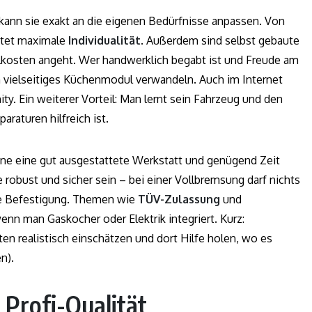
 kann sie exakt an die eigenen Bedürfnisse anpassen. Von
ietet maximale
Individualität
. Außerdem sind selbst gebaute
alkosten angeht. Wer handwerklich begabt ist und Freude am
in vielseitiges Küchenmodul verwandeln. Auch im Internet
. Ein weiterer Vorteil: Man lernt sein Fahrzeug und den
araturen hilfreich ist.
hne eine gut ausgestattete Werkstatt und genügend Zeit
obust und sicher sein – bei einer Vollbremsung darf nichts
de Befestigung. Themen wie
TÜV-Zulassung
und
nn man Gaskocher oder Elektrik integriert. Kurz:
ten realistisch einschätzen und dort Hilfe holen, wo es
n).
 Profi-Qualität