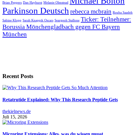
Michael Bolton
Brian Peppers
Dan Hayhurst
Melanie Olmstead
Parkinson Deutsch
rebecca mcbrain
Rouba Saadeh
Ticker: Teilnehmer:
Sabine Klopp
Sarah Knappik Oscars
Seargeoh Stallone
Borussia Mönchengladbach gegen FC Bayern
München
Recent Posts
Retatrutide Explained: Why This Research Peptide Gets
thekielnews.de
Juli 15, 2026
Microring Extensions: Alles, was du wissen musst